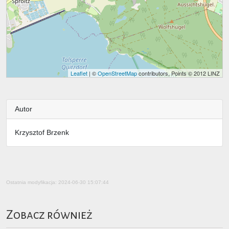
Leaflet
| ©
OpenStreetMap
contributors, Points © 2012 LINZ
Autor
Krzysztof Brzenk
Ostatnia modyfikacja: 2024-06-30 15:07:44
Zobacz również