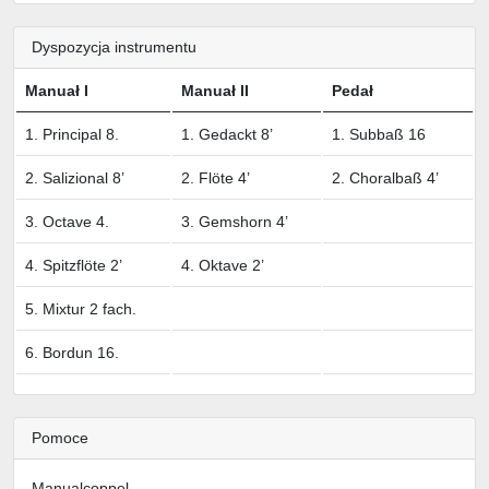
Dyspozycja instrumentu
Manuał I
Manuał II
Pedał
1. Principal 8.
1. Gedackt 8’
1. Subbaß 16
2. Salizional 8’
2. Flöte 4’
2. Choralbaß 4’
3. Octave 4.
3. Gemshorn 4’
4. Spitzflöte 2’
4. Oktave 2’
5. Mixtur 2 fach.
6. Bordun 16.
Pomoce
Manualcoppel.