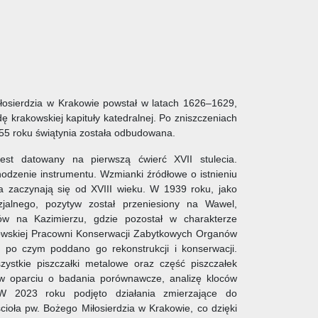
łosierdzia w Krakowie powstał w latach 1626–1629,
 krakowskiej kapituły katedralnej. Po zniszczeniach
 roku świątynia została odbudowana.
jest datowany na pierwszą ćwierć XVII stulecia.
hodzenie instrumentu. Wzmianki źródłowe o istnieniu
a zaczynają się od XVIII wieku. W 1939 roku, jako
jalnego, pozytyw został przeniesiony na Wawel,
ów na Kazimierzu, gdzie pozostał w charakterze
owskiej Pracowni Konserwacji Zabytkowych Organów
 po czym poddano go rekonstrukcji i konserwacji.
zystkie piszczałki metalowe oraz część piszczałek
w oparciu o badania porównawcze, analizę kloców
 W 2023 roku podjęto działania zmierzające do
cioła pw. Bożego Miłosierdzia w Krakowie, co dzięki