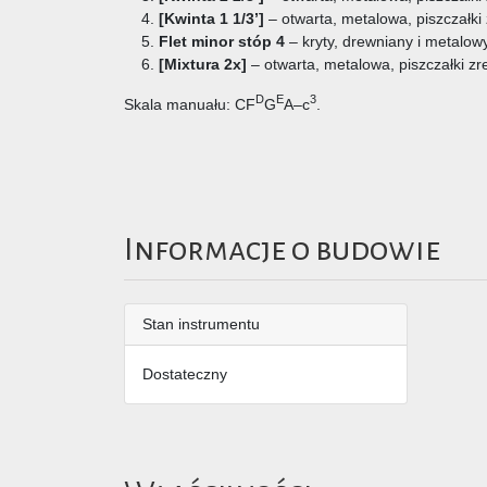
[Kwinta 1 1/3’]
– otwarta, metalowa, piszczałki
Flet minor stóp 4
– kryty, drewniany i metalow
[Mixtura 2x]
– otwarta, metalowa, piszczałki z
D
E
3
Skala manuału: CF
G
A–c
.
Informacje o budowie
Stan instrumentu
Dostateczny