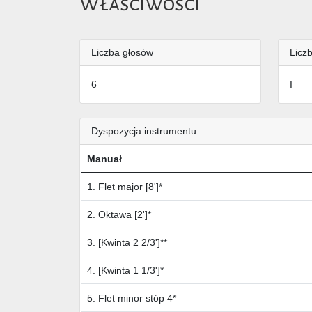
Właściwości
Liczba głosów
Liczb
6
I
Dyspozycja instrumentu
Manuał
1. Flet major [8']*
2. Oktawa [2']*
3. [Kwinta 2 2/3']**
4. [Kwinta 1 1/3']*
5. Flet minor stóp 4*