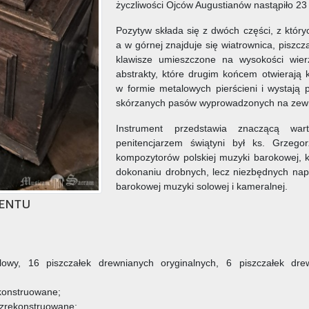
życzliwości Ojców Augustianów nastąpiło 23
Pozytyw składa się z dwóch części, z któr
a w górnej znajduje się wiatrownica, piszcza
klawisze umieszczone na wysokości wier
abstrakty, które drugim końcem otwierają
w formie metalowych pierścieni i wystają
skórzanych pasów wyprowadzonych na zew
Instrument przedstawia znaczącą wart
penitencjarzem świątyni był ks. Grzego
kompozytorów polskiej muzyki barokowej, k
dokonaniu drobnych, lecz niezbędnych nap
barokowej muzyki solowej i kameralnej.
entu
owy, 16 piszczałek drewnianych oryginalnych, 6 piszczałek drew
ekonstruowane;
i zrekonstruowane;