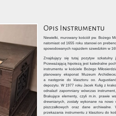
Opis Instrumentu
Niewielki, murowany kościół pw. Bożego Mi
natomiast od 1655 roku stanowi on prebendę
spowodowanych najazdem szwedzkim w 1655
Znajdujący się tutaj pozytyw szkatulny 
Przeważającą hipotezą jest katedralne poc
instrumentu w kościele Bożego Miłosierdzi
planowany eksponat Muzeum Archidiecez
a następnie do klasztoru oo. Augustian
depozytu. W 1977 roku Jacek Kulig z krak
odnalazł zapomniany wówczas instrument,
Brakujące elementy, czyli m.in. prawie ws
drewnianych, zostały wykonane na nowo 
piszczałkowych oraz dane archiwalne.
przekazania instrumentu z klasztoru do koś