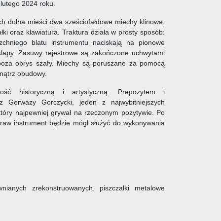
 lutego 2024 roku.
ych dolna mieści dwa sześciofałdowe miechy klinowe,
łki oraz klawiatura. Traktura działa w prosty sposób:
zchniego blatu instrumentu naciskają na pionowe
 klapy. Zasuwy rejestrowe są zakończone uchwytami
 poza obrys szafy. Miechy są poruszane za pomocą
nątrz obudowy.
ość historyczną i artystyczną. Prepozytem i
rz Gerwazy Gorczycki, jeden z najwybitniejszych
tóry najpewniej grywał na rzeczonym pozytywie. Po
raw instrument będzie mógł służyć do wykonywania
nianych zrekonstruowanych, piszczałki metalowe