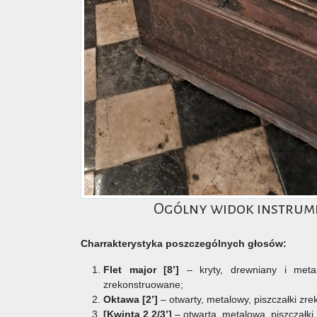
Ogólny widok instrum
Charrakterystyka poszczególnych głosów:
Flet major [8’]
– kryty, drewniany i metal
zrekonstruowane;
Oktawa [2’]
– otwarty, metalowy, piszczałki zr
[Kwinta 2 2/3’]
– otwarta, metalowa, piszczałk