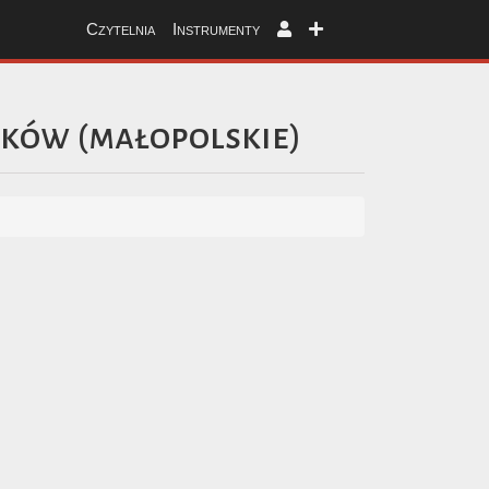
Czytelnia
Instrumenty
aków
(
małopolskie
)