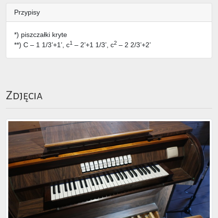
Przypisy
*) piszczałki kryte
1
2
**) C – 1 1/3’+1’, c
– 2’+1 1/3’, c
– 2 2/3’+2’
Zdjęcia