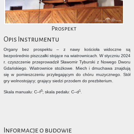
Prospekt
Opis Instrumentu
Organy bez prospektu – z nawy kościoła widoczne są
bezpośrednio piszczałki stojące na wiatrownicach. W styczniu 2024
r. czyszczenie przeprowadził Sławomir Tyburski z Nowego Dworu
Gdańskiego. Wiatrownice stożkowe. Miech i dmuchawa znajdują
się w pomieszczeniu przylegającym do chóru muzycznego. Stół
gry wolnostojący; grający siedzi przodem do prezbiterium.
3
1
Skala manuału: C–f
; skala pedału: C–d
.
Informacje o budowie