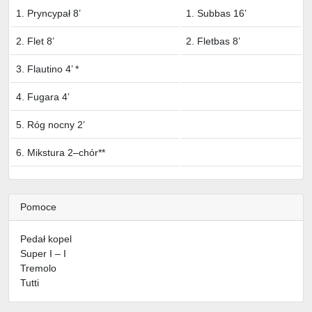
1. Pryncypał 8’
1. Subbas 16’
2. Flet 8’
2. Fletbas 8’
3. Flautino 4’ *
4. Fugara 4’
5. Róg nocny 2’
6. Mikstura 2–chór**
Pomoce
Pedał kopel
Super I – I
Tremolo
Tutti