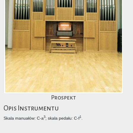
Prospekt
Opis Instrumentu
3
1
Skala manuałów: C-a
; skala pedału: C-f
.