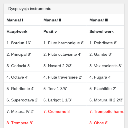
Dyspozycja instrumentu
Manuał I
Manuał II
Manuał III
Hauptwerk
Positiv
Schwellwerk
1. Bordun 16'
1. Flute harmonique 8'
1. Rohrfloete 8'
2. Principal 8'
2. Flute octaviante 4'
2. Gambe 8'
3. Gedackt 8'
3. Nasard 2 2/3'
3. Vox coelestis 8'
4. Octave 4'
4. Flute traversiére 2'
4. Fugara 4'
5. Rohrfloete 4'
5. Terz 1 3/5'
5. Flachflöte 2'
6. Superoctava 2'
6. Larigot 1 1/3'
6. Mixtura III 2 2/3'
7. Mixtura IV 2'
7. Cromorne 8'
7. Trompette harm. 8
8. Trompete 8'
8. Oboe 8'