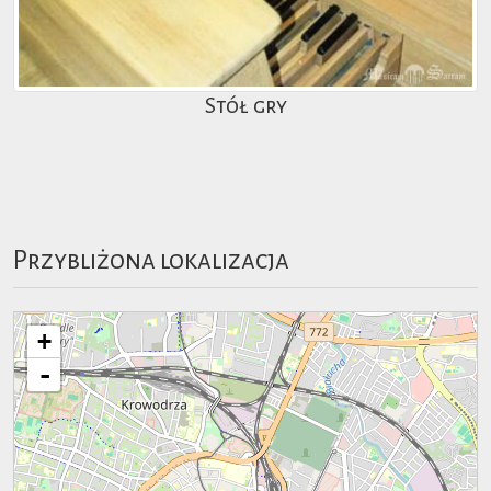
Stół gry
Przybliżona lokalizacja
+
-