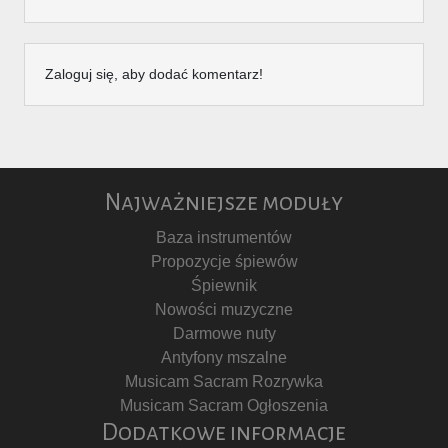
Zaloguj się, aby dodać komentarz!
Najważniejsze moduły
Baza instrumentów
Propozycje śpiewów
Śpiewnik
Nowości muzyczne
Darmowe nuty
Antyfony mszalne
Musicam Sacram Rozrywka
Musicam Sacram Ogłoszenia
Dodatkowe informacje