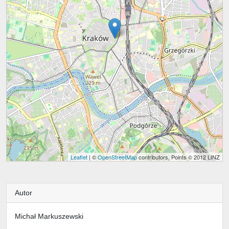
Leaflet
| ©
OpenStreetMap
contributors, Points © 2012 LINZ
Autor
Michał Markuszewski