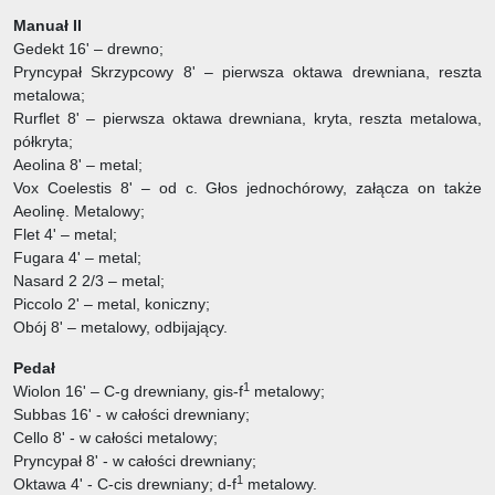
Manuał II
Gedekt 16' – drewno;
Pryncypał Skrzypcowy 8' – pierwsza oktawa drewniana, reszta
metalowa;
Rurflet 8' – pierwsza oktawa drewniana, kryta, reszta metalowa,
półkryta;
Aeolina 8' – metal;
Vox Coelestis 8' – od c. Głos jednochórowy, załącza on także
Aeolinę. Metalowy;
Flet 4' – metal;
Fugara 4' – metal;
Nasard 2 2/3 – metal;
Piccolo 2' – metal, koniczny;
Obój 8' – metalowy, odbijający.
Pedał
1
Wiolon 16' – C-g drewniany, gis-f
metalowy;
Subbas 16' - w całości drewniany;
Cello 8' - w całości metalowy;
Pryncypał 8' - w całości drewniany;
1
Oktawa 4' - C-cis drewniany; d-f
metalowy.