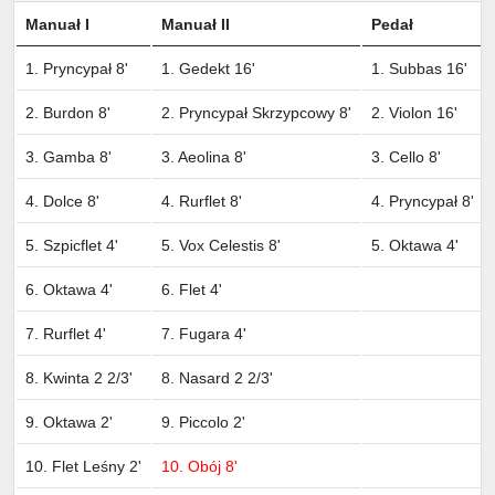
Manuał I
Manuał II
Pedał
1. Pryncypał 8'
1. Gedekt 16'
1. Subbas 16'
2. Burdon 8'
2. Pryncypał Skrzypcowy 8'
2. Violon 16'
3. Gamba 8'
3. Aeolina 8'
3. Cello 8'
4. Dolce 8'
4. Rurflet 8'
4. Pryncypał 8'
5. Szpicflet 4'
5. Vox Celestis 8'
5. Oktawa 4'
6. Oktawa 4'
6. Flet 4'
7. Rurflet 4'
7. Fugara 4'
8. Kwinta 2 2/3'
8. Nasard 2 2/3'
9. Oktawa 2'
9. Piccolo 2'
10. Flet Leśny 2'
10. Obój 8'