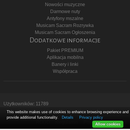
Nowości muzyczne
Darmowe nuty
Antyfony mszalne
Musicam Sacram Rozrywka
Musicam Sacram Ogłoszenia
Dodatkowe informacje
Pakiet PREMIUM
Aplikacja mobilna
Banery i linki
Współpraca
Użytkowników: 11789
Copyright © Stowarzyszenie Musicam Sacram
This website makes use of cookies to enhance browsing experience and
provide additional functionality.
Details
Privacy policy
RODO
Regulamin
Polityka Prywatności
Allow cookies