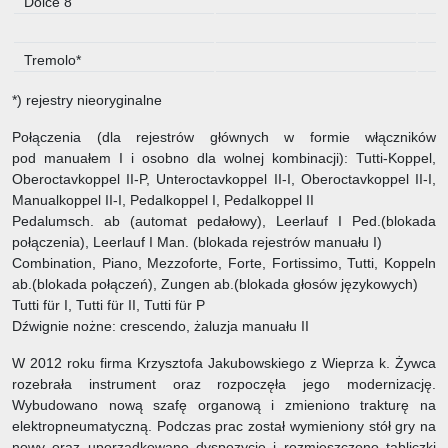
Dolce 8'
Tremolo*
*) rejestry nieoryginalne
Połączenia (dla rejestrów głównych w formie włączników
pod manuałem I i osobno dla wolnej kombinacji): Tutti-Koppel,
Oberoctavkoppel II-P, Unteroctavkoppel II-I, Oberoctavkoppel II-I,
Manualkoppel II-I, Pedalkoppel I, Pedalkoppel II
Pedalumsch. ab (automat pedałowy), Leerlauf I Ped.(blokada
połączenia), Leerlauf I Man. (blokada rejestrów manuału I)
Combination, Piano, Mezzoforte, Forte, Fortissimo, Tutti, Koppeln
ab.(blokada połączeń), Zungen ab.(blokada głosów językowych)
Tutti für I, Tutti für II, Tutti für P
Dźwignie nożne: crescendo, żaluzja manuału II
W 2012 roku firma Krzysztofa Jakubowskiego z Wieprza k. Żywca
rozebrała instrument oraz rozpoczęła jego modernizację.
Wybudowano nową szafę organową i zmieniono trakturę na
elektropneumatyczną. Podczas prac został wymieniony stół gry na
nowy oraz uporządkowano dyspozycję i rozmieszczono tabliczki