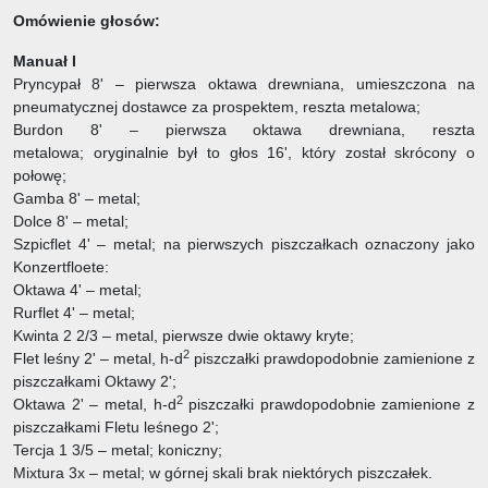
Omówienie głosów:
Manuał I
Pryncypał 8' – pierwsza oktawa drewniana, umieszczona na
pneumatycznej dostawce za prospektem, reszta metalowa;
Burdon 8' – pierwsza oktawa drewniana, reszta
metalowa; oryginalnie był to głos 16', który został skrócony o
połowę;
Gamba 8' – metal;
Dolce 8' – metal;
Szpicflet 4' – metal; na pierwszych piszczałkach oznaczony jako
Konzertfloete:
Oktawa 4' – metal;
Rurflet 4' – metal;
Kwinta 2 2/3 – metal, pierwsze dwie oktawy kryte;
2
Flet leśny 2' – metal, h-d
piszczałki prawdopodobnie zamienione z
piszczałkami Oktawy 2';
2
Oktawa 2' – metal, h-d
piszczałki prawdopodobnie zamienione z
piszczałkami Fletu leśnego 2';
Tercja 1 3/5 – metal; koniczny;
Mixtura 3x – metal; w górnej skali brak niektórych piszczałek.