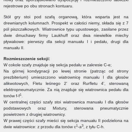
rejestrowe po obu stronach kontuaru.
Stół gry stoi pod szafą organową, która wsparta jest na
drewnianych kolumnach. Prospekt w całości niemy, składa się z 7
pól piszczałkowych. Wiatrownice typu upustowego, zasilane przez
dwie dmuchawy firmy Laukhuff oraz dwa niewielkie miechy
pływakowe: pierwszy dla sekcji manuału I i pedału, drugi dla
manuału II.
Rozmieszczenie sekcji:
W cokole szafy znajduje się sekcja pedału w zakresie C-e;
Na górnej kondygnacji po lewej stronie (patrząc od strony
prezbiterium) umieszczono wiatrownicę manuału I dla głosów
alikwotowych, Fletu leśnego 2' oraz Rurfletu 4', sterowaną
elektropneumatycznie. Za nią znajduje się wiatrownica pedału dla
1
tonów f-f
.
W centralnej części szafy stoi wiatrownica manuału I dla głosów
podstawowych oraz Mixtury, sterowana pneumatycznie
powietrzem z drugiej wiatrownicy.
W prawej części szafy mieści się sekcja manuału II podzielona na
1
3
dwie wiatrownice: z przodu dla tonów c
-a
, z tyłu C-h.