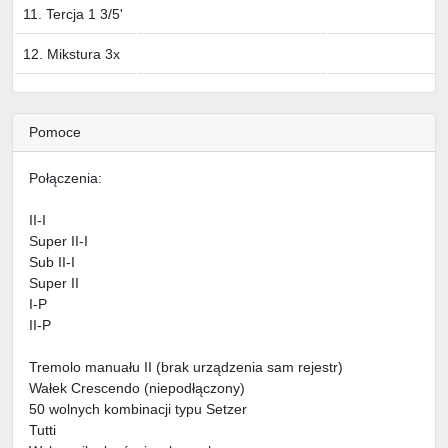
11. Tercja 1 3/5'
12. Mikstura 3x
Pomoce
Połączenia:
II-I
Super II-I
Sub II-I
Super II
I-P
II-P
Tremolo manuału II (brak urządzenia sam rejestr)
Wałek Crescendo (niepodłączony)
50 wolnych kombinacji typu Setzer
Tutti