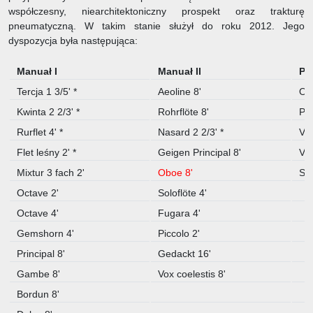
współczesny, niearchitektoniczny prospekt oraz trakturę
pneumatyczną. W takim stanie służył do roku 2012. Jego
dyspozycja była następująca:
Manuał I
Manuał II
Pe
Tercja 1 3/5' *
Aeoline 8'
Oct
Kwinta 2 2/3' *
Rohrflöte 8'
Pri
Rurflet 4' *
Nasard 2 2/3' *
Vio
Flet leśny 2' *
Geigen Principal 8'
Vio
Mixtur 3 fach 2'
Oboe 8'
Su
Octave 2'
Soloflöte 4'
Octave 4'
Fugara 4'
Gemshorn 4'
Piccolo 2'
Principal 8'
Gedackt 16'
Gambe 8'
Vox coelestis 8'
Bordun 8'