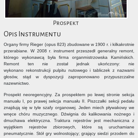
Prospekt
Opis Instrumentu
Organy firmy Rieger (opus 823) zbudowane w 1900 r. i kilkakrotnie
przerabiane. W 2008 r. instrument przeszedł generalny remont,
którego wykonawcą była firma organmistrzowska Kamińskich.
Remont ten nie został jednak ukończony: nie
wykonano rekonstrukcji pulpitu nutowego i tabliczek z nazwami
głosów, stąd w dyspozycji zaproponowano przypuszczalne
nazewnictwo.
Prospekt neoregencyjny. Za prospektem po lewej stronie sekcja
manuału I, po prawej sekcja manuału II. Piszczałki sekcji pedału
znajdują się w tyle szafy organowej. Jeden miech pływakowy we
wnęce chóru muzycznego. Dźwignia do kalikowania nożnego i
dmuchawa elektryczna. Traktura rejestrów jest mechaniczna z
wyjątkiem rejestrów zbiorowych, które są uruchamiane
pneumatycznie. Stół gry wolnostojący; grający siedzi przodem do