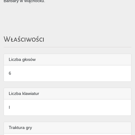
Barbary w Wąchocku.
Właściwości
Liczba głosów
6
Liczba klawiatur
I
Traktura gry