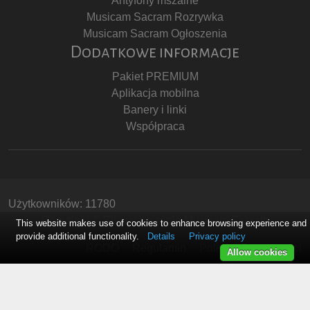
Antyfony mszalne
Musicam Sacram Rozrywka
Musicam Sacram Ogłoszenia
Dodatkowe informacje
Pakiet PREMIUM
Aplikacja mobilna
Banery i linki
Współpraca
Użytkowników: 11780
Copyright © Stowarzyszenie Musicam Sacram
This website makes use of cookies to enhance browsing experience and
provide additional functionality.
Details
Privacy policy
RODO
Regulamin
Polityka Prywatności
Allow cookies