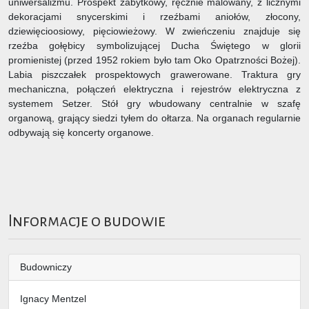
uniwersalizmu. Prospekt zabytkowy, ręcznie malowany, z licznymi
dekoracjami snycerskimi i rzeźbami aniołów, złocony,
dziewięcioosiowy, pięciowieżowy. W zwieńczeniu znajduje się
rzeźba gołębicy symbolizującej Ducha Świętego w glorii
promienistej (przed 1952 rokiem było tam Oko Opatrzności Bożej).
Labia piszczałek prospektowych grawerowane. Traktura gry
mechaniczna, połączeń elektryczna i rejestrów elektryczna z
systemem Setzer. Stół gry wbudowany centralnie w szafę
organową, grający siedzi tyłem do ołtarza. Na organach regularnie
odbywają się koncerty organowe.
Informacje o budowie
Budowniczy
Ignacy Mentzel