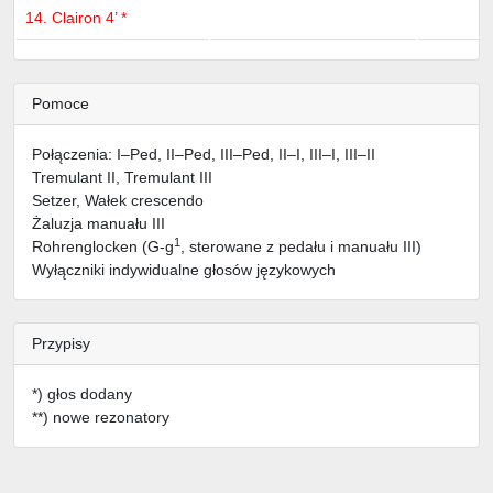
14. Clairon 4’ *
Pomoce
Połączenia: I–Ped, II–Ped, III–Ped, II–I, III–I, III–II
Tremulant II, Tremulant III
Setzer, Wałek crescendo
Żaluzja manuału III
1
Rohrenglocken (G-g
, sterowane z pedału i manuału III)
Wyłączniki indywidualne głosów językowych
Przypisy
*) głos dodany
**) nowe rezonatory