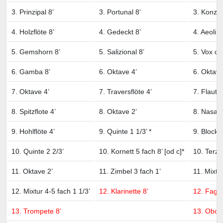
3. Prinzipal 8’
3. Portunal 8’
3. Konzert
4. Holzflöte 8’
4. Gedeckt 8’
4. Aeolina
5. Gemshorn 8’
5. Salizional 8’
5. Vox coe
6. Gamba 8’
6. Oktave 4’
6. Oktave
7. Oktave 4’
7. Traversflöte 4’
7. Flauto
8. Spitzflote 4’
8. Oktave 2’
8. Nasat 2
9. Hohlflöte 4’
9. Quinte 1 1/3’ *
9. Blockfl
10. Quinte 2 2/3’
10. Kornett 5 fach 8’ [od c]*
10. Terz 1
11. Oktave 2’
11. Zimbel 3 fach 1’
11. Mixtu
12. Mixtur 4-5 fach 1 1/3’
12. Klarinette 8’
12. Fagott
13. Trompete 8’
13. Oboe