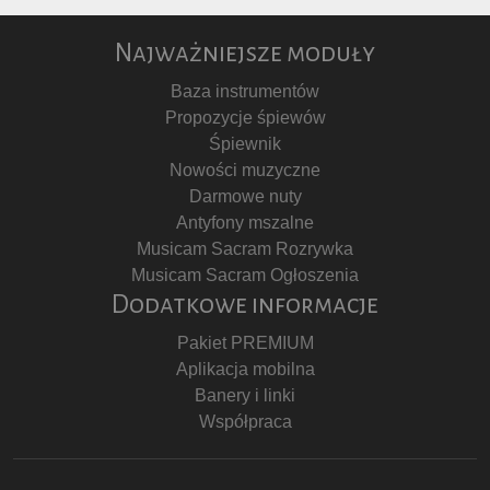
Najważniejsze moduły
Baza instrumentów
Propozycje śpiewów
Śpiewnik
Nowości muzyczne
Darmowe nuty
Antyfony mszalne
Musicam Sacram Rozrywka
Musicam Sacram Ogłoszenia
Dodatkowe informacje
Pakiet PREMIUM
Aplikacja mobilna
Banery i linki
Współpraca