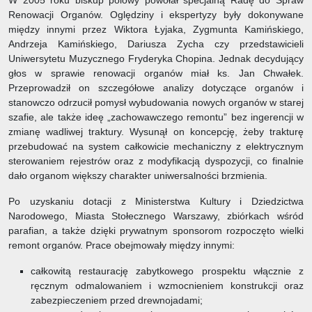
W 2005 roku biskup polowy powołał specjalną Radę do Spraw
Renowacji Organów. Oględziny i ekspertyzy były dokonywane
między innymi przez Wiktora Łyjaka, Zygmunta Kamińskiego,
Andrzeja Kamińskiego, Dariusza Zycha czy przedstawicieli
Uniwersytetu Muzycznego Fryderyka Chopina. Jednak decydujący
głos w sprawie renowacji organów miał ks. Jan Chwałek.
Przeprowadził on szczegółowe analizy dotyczące organów i
stanowczo odrzucił pomysł wybudowania nowych organów w starej
szafie, ale także ideę „zachowawczego remontu” bez ingerencji w
zmianę wadliwej traktury. Wysunął on koncepcję, żeby trakturę
przebudować na system całkowicie mechaniczny z elektrycznym
sterowaniem rejestrów oraz z modyfikacją dyspozycji, co finalnie
dało organom większy charakter uniwersalności brzmienia.
Po uzyskaniu dotacji z Ministerstwa Kultury i Dziedzictwa
Narodowego, Miasta Stołecznego Warszawy, zbiórkach wśród
parafian, a także dzięki prywatnym sponsorom rozpoczęto wielki
remont organów. Prace obejmowały między innymi:
całkowitą restaurację zabytkowego prospektu włącznie z
ręcznym odmalowaniem i wzmocnieniem konstrukcji oraz
zabezpieczeniem przed drewnojadami;