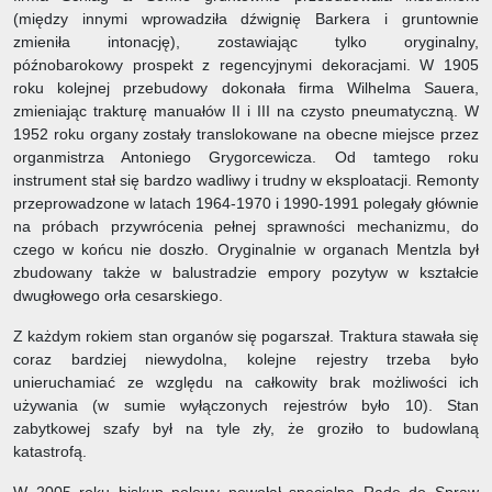
(między innymi wprowadziła dźwignię Barkera i gruntownie
zmieniła intonację), zostawiając tylko oryginalny,
późnobarokowy prospekt z regencyjnymi dekoracjami. W 1905
roku kolejnej przebudowy dokonała firma Wilhelma Sauera,
zmieniając trakturę manuałów II i III na czysto pneumatyczną. W
1952 roku organy zostały translokowane na obecne miejsce przez
organmistrza Antoniego Grygorcewicza. Od tamtego roku
instrument stał się bardzo wadliwy i trudny w eksploatacji. Remonty
przeprowadzone w latach 1964-1970 i 1990-1991 polegały głównie
na próbach przywrócenia pełnej sprawności mechanizmu, do
czego w końcu nie doszło. Oryginalnie w organach Mentzla był
zbudowany także w balustradzie empory pozytyw w kształcie
dwugłowego orła cesarskiego.
Z każdym rokiem stan organów się pogarszał. Traktura stawała się
coraz bardziej niewydolna, kolejne rejestry trzeba było
unieruchamiać ze względu na całkowity brak możliwości ich
używania (w sumie wyłączonych rejestrów było 10). Stan
zabytkowej szafy był na tyle zły, że groziło to budowlaną
katastrofą.