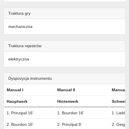
Traktura gry
mechaniczna
Traktura rejestrów
elektryczna
Dyspozycja instrumentu
Manuał I
Manuał II
Manuał II
Hauptwerk
Hinterwerk
Schwell
1. Prinzipal 16’
1. Bourdon 16’
1. Liebl.
2. Bourdon 16’
2. Prinzipal 8’
2. Geigen