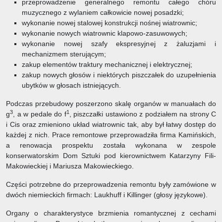
przeprowadzenie generalnego remontu całego chóru
muzycznego z wylaniem całkowicie nowej posadzki;
wykonanie nowej stalowej konstrukcji nośnej wiatrownic;
wykonanie nowych wiatrownic klapowo-zasuwowych;
wykonanie nowej szafy ekspresyjnej z żaluzjami i
mechanizmem sterującym;
zakup elementów traktury mechanicznej i elektrycznej;
zakup nowych głosów i niektórych piszczałek do uzupełnienia
ubytków w głosach istniejących.
Podczas przebudowy poszerzono skalę organów w manuałach do
3
1
g
, a w pedale do f
, piszczałki ustawiono z podziałem na strony C
i Cis oraz zmieniono układ wiatrownic tak, aby był łatwy dostęp do
każdej z nich. Prace remontowe przeprowadziła firma Kamińskich,
a renowacja prospektu została wykonana w zespole
konserwatorskim Dom Sztuki pod kierownictwem Katarzyny Fili-
Makowieckiej i Mariusza Makowieckiego.
Części potrzebne do przeprowadzenia remontu były zamówione w
dwóch niemieckich firmach: Laukhuff i Killinger (głosy językowe).
Organy o charakterystyce brzmienia romantycznej z cechami