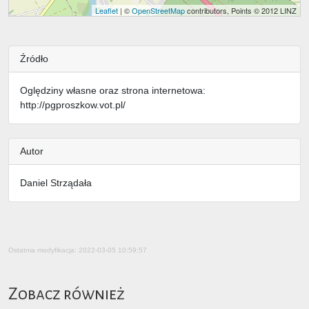
Leaflet
| ©
OpenStreetMap
contributors, Points © 2012 LINZ
Źródło
Oględziny własne oraz strona internetowa:
http://pgproszkow.vot.pl/
Autor
Daniel Strządała
Ostatnia modyfikacja: 2022-03-05 10:59:57
Zobacz również