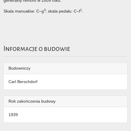
generalny remont w 2009 roku.
3
1
Skala manuałów: C–g
; skala pedału: C–f
.
Informacje o budowie
Budowniczy
Carl Berschdorf
Rok zakończenia budowy
1939