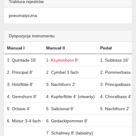
Traktura rejestrów
pneumatyczna
Dyspozycja instrumentu
Manuał I
Manuał II
Pedał
1. Quintade 16'
1. Krummhorn 8'
1. Subbass 16'
2. Principal 8'
2. Cymbel 3 fach
2. Pommerbass 8'
3. Holzflöte 8'
3. Nachthorn 2'
3. Principalbass 8'
4. Gemshorn 8'
4. Kupferflöte 4' (otwarty)
4. Choralbass 4'
5. Octave 4'
5. Salicional 8'
5. Nachthorn 2'
6. Mixtur 3-4 fach
6. Gedacktpommer 8'
7. Schalmey 8' (labialny)