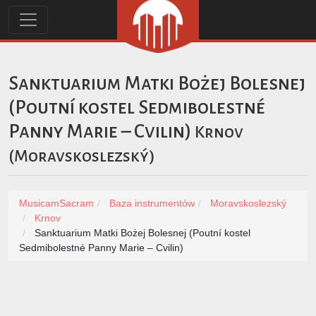
Sanktuarium Matki Bożej Bolesnej
(Poutní kostel Sedmibolestné
Panny Marie – Cvilin)
Krnov
(
Moravskoslezský
)
MusicamSacram
Baza instrumentów
Moravskoslezský
Krnov
Sanktuarium Matki Bożej Bolesnej (Poutní kostel
Sedmibolestné Panny Marie – Cvilin)