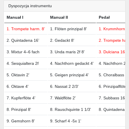
Dyspozycja instrumentu
Manuał I
Manuał II
Pedał
1. Trompete harm. 8’
1. Flöten prinzipal 8'
1. Krummhorn 4
2. Quintadena 16’
2. Gedackt 8'
2. Trompete har
3. Mixtur 4–6 fach
3. Unda maris 2f 8'
3. Dulciana 16’
4. Sesquialtera 2f
4. Nachthorn gedackt 4'
4. Nachthorn 2’
5. Oktavin 2'
5. Geigen prinzipal 4'
5. Choralbass 4’
6. Oktave 4'
6. Nassat 2 2/3'
6. Prinzipalflöte 
7. Kupferflöte 4'
7. Waldflöte 2'
7. Subbass 16’
8. Prinzipal 8'
8. Rauschquinte 1 1/3'
8. Quintadena 1
9. Gemshorn 8'
9. Scharf 4 -5x 1'