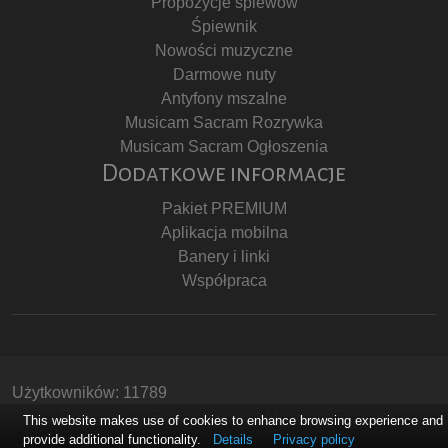
Propozycje śpiewów
Śpiewnik
Nowości muzyczne
Darmowe nuty
Antyfony mszalne
Musicam Sacram Rozrywka
Musicam Sacram Ogłoszenia
Dodatkowe informacje
Pakiet PREMIUM
Aplikacja mobilna
Banery i linki
Współpraca
Użytkowników: 11789
Copyright © Stowarzyszenie Musicam Sacram
This website makes use of cookies to enhance browsing experience and
provide additional functionality.
Details
Privacy policy