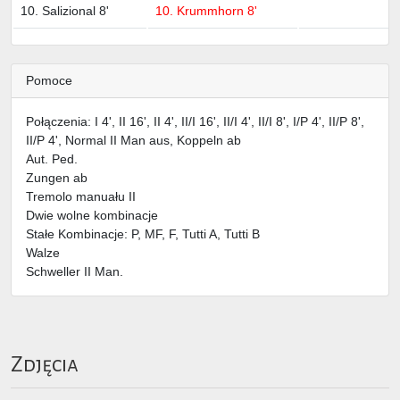
10. Salizional 8'
10. Krummhorn 8'
Pomoce
Połączenia: I 4', II 16', II 4', II/I 16', II/I 4', II/I 8', I/P 4', II/P 8',
II/P 4', Normal II Man aus, Koppeln ab
Aut. Ped.
Zungen ab
Tremolo manuału II
Dwie wolne kombinacje
Stałe Kombinacje: P, MF, F, Tutti A, Tutti B
Walze
Schweller II Man.
Zdjęcia