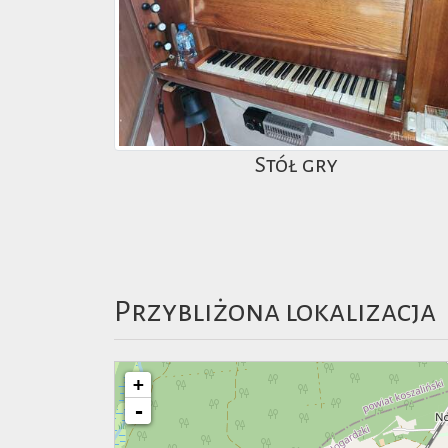
Stół gry
Przybliżona lokalizacja
+
-