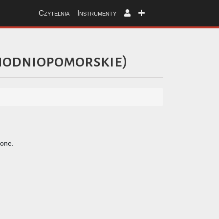
Czytelnia
Instrumenty
hodniopomorskie
)
zone.