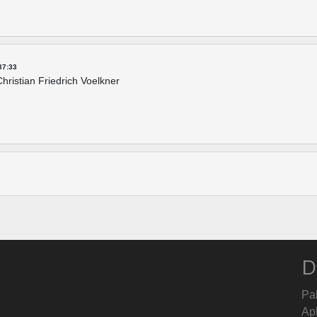
37:33
Christian Friedrich Voelkner
D
Pa
Ap