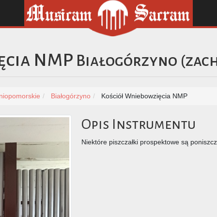
ęcia NMP
Białogórzyno
(
zac
niopomorskie
Białogórzyno
Kościół Wniebowzięcia NMP
Opis Instrumentu
Niektóre piszczałki prospektowe są poniszc