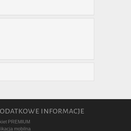
odatkowe informacje
kiet PREMIUM
likacja mobilna