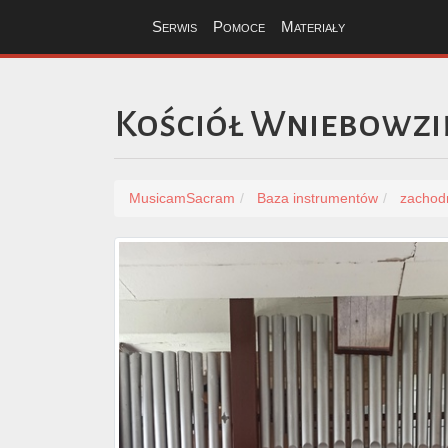
Serwis
Pomoce
Materiały
Kościół Wniebowzi
MusicamSacram
Baza instrumentów
zachod