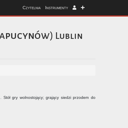
Czytelnia
Instrumenty
(kapucynów)
Lublin
Stół gry wolnostojący; grający siedzi przodem do