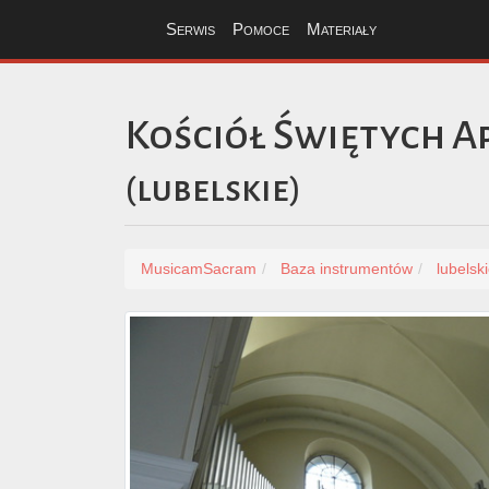
Serwis
Pomoce
Materiały
Kościół Świętych A
(
lubelskie
)
MusicamSacram
Baza instrumentów
lubelsk