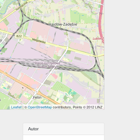
Leaflet
| ©
OpenStreetMap
contributors, Points © 2012 LINZ
Autor