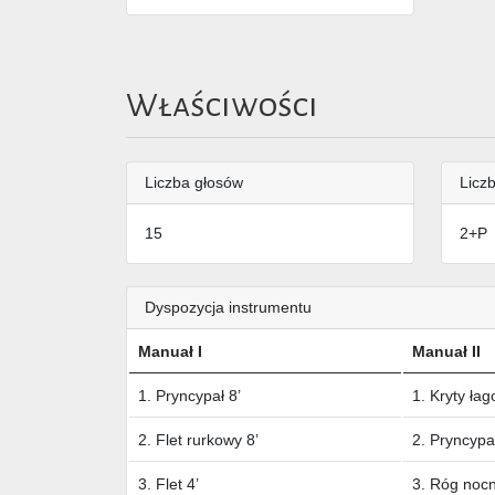
Właściwości
Liczba głosów
Liczb
15
2+P
Dyspozycja instrumentu
Manuał I
Manuał II
1. Pryncypał 8’
1. Kryty łag
2. Flet rurkowy 8’
2. Pryncypał
3. Flet 4’
3. Róg nocn