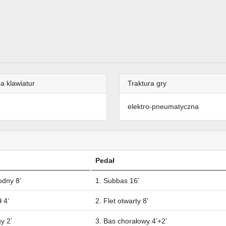
a klawiatur
Traktura gry
elektro-pneumatyczna
Pedał
odny 8’
1. Subbas 16’
 4’
2. Flet otwarty 8’
y 2’
3. Bas chorałowy 4’+2’