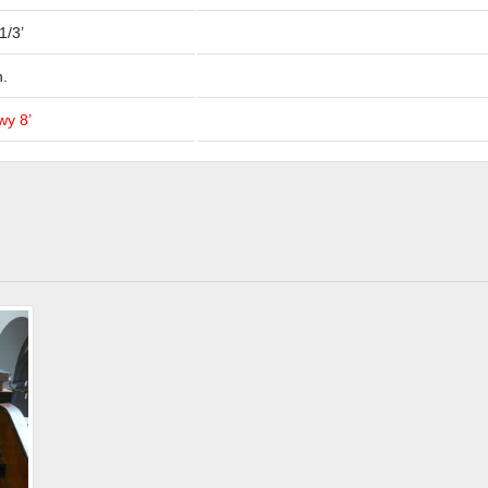
1/3’
h.
wy 8’