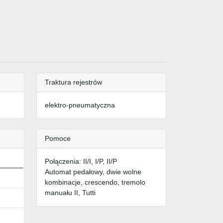
Traktura rejestrów
elektro-pneumatyczna
Pomoce
Połączenia: II/I, I/P, II/P
Automat pedałowy, dwie wolne
kombinacje, crescendo, tremolo
manuału II, Tutti