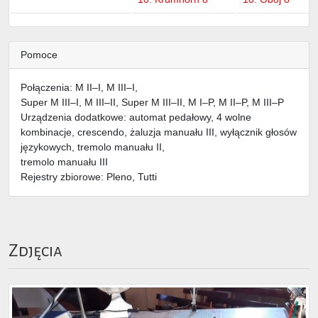
Pomoce
Połączenia: M II–I, M III–I,
Super M III–I, M III–II, Super M III–II, M I–P, M II–P, M III–P
Urządzenia dodatkowe: automat pedałowy, 4 wolne
kombinacje, crescendo, żaluzja manuału III, wyłącznik głosów
językowych, tremolo manuału II,
tremolo manuału III
Rejestry zbiorowe: Pleno, Tutti
Zdjęcia