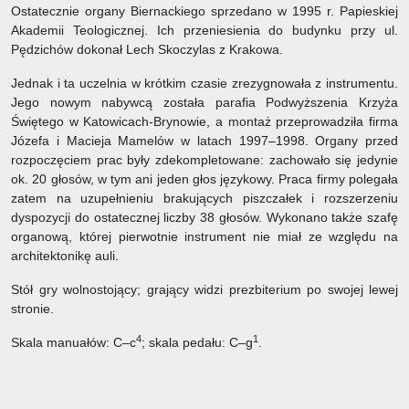
Ostatecznie organy Biernackiego sprzedano w 1995 r. Papieskiej
Akademii Teologicznej. Ich przeniesienia do budynku przy ul.
Pędzichów dokonał Lech Skoczylas z Krakowa.
Jednak i ta uczelnia w krótkim czasie zrezygnowała z instrumentu.
Jego nowym nabywcą została parafia Podwyższenia Krzyża
Świętego w Katowicach-Brynowie, a montaż przeprowadziła firma
Józefa i Macieja Mamelów w latach 1997–1998. Organy przed
rozpoczęciem prac były zdekompletowane: zachowało się jedynie
ok. 20 głosów, w tym ani jeden głos językowy. Praca firmy polegała
zatem na uzupełnieniu brakujących piszczałek i rozszerzeniu
dyspozycji do ostatecznej liczby 38 głosów. Wykonano także szafę
organową, której pierwotnie instrument nie miał ze względu na
architektonikę auli.
Stół gry wolnostojący; grający widzi prezbiterium po swojej lewej
stronie.
4
1
Skala manuałów: C–c
; skala pedału: C–g
.