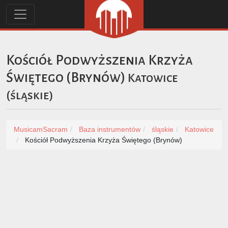
Kościół Podwyższenia Krzyża
Świętego (Brynów)
Katowice
(
śląskie
)
MusicamSacram
Baza instrumentów
śląskie
Katowice
Kościół Podwyższenia Krzyża Świętego (Brynów)