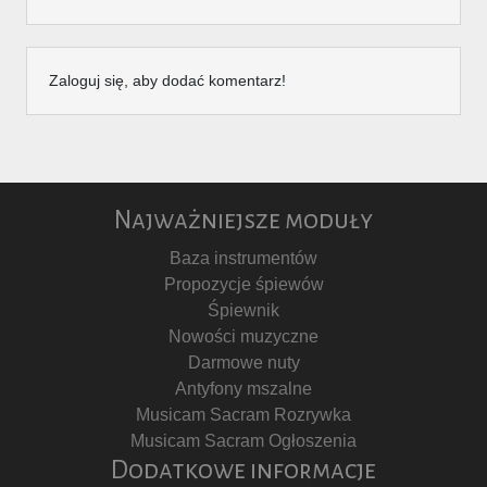
Zaloguj się, aby dodać komentarz!
Najważniejsze moduły
Baza instrumentów
Propozycje śpiewów
Śpiewnik
Nowości muzyczne
Darmowe nuty
Antyfony mszalne
Musicam Sacram Rozrywka
Musicam Sacram Ogłoszenia
Dodatkowe informacje