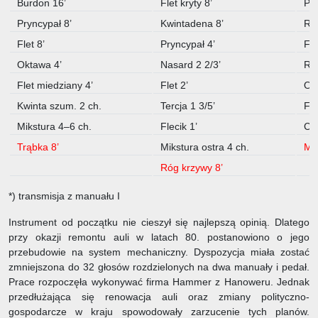
Burdon 16’
Flet kryty 8’
Pry
Pryncypał 8’
Kwintadena 8’
Róg
Flet 8’
Pryncypał 4’
Fle
Oktawa 4’
Nasard 2 2/3’
Ró
Flet miedziany 4’
Flet 2’
Ok
Kwinta szum. 2 ch.
Tercja 1 3/5’
Fle
Mikstura 4–6 ch.
Flecik 1’
Cy
Trąbka 8’
Mikstura ostra 4 ch.
Mus
Róg krzywy 8’
*) transmisja z manuału I
Instrument od początku nie cieszył się najlepszą opinią. Dlatego
przy okazji remontu auli w latach 80. postanowiono o jego
przebudowie na system mechaniczny. Dyspozycja miała zostać
zmniejszona do 32 głosów rozdzielonych na dwa manuały i pedał.
Prace rozpoczęła wykonywać firma Hammer z Hanoweru. Jednak
przedłużająca się renowacja auli oraz zmiany polityczno-
gospodarcze w kraju spowodowały zarzucenie tych planów.