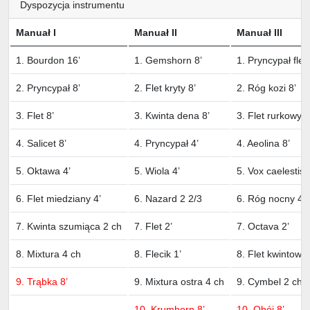
Dyspozycja instrumentu
Manuał I
Manuał II
Manuał III
1. Bourdon 16’
1. Gemshorn 8’
1. Pryncypał flet
2. Pryncypał 8’
2. Flet kryty 8’
2. Róg kozi 8’
3. Flet 8’
3. Kwinta dena 8’
3. Flet rurkowy 8
4. Salicet 8’
4. Pryncypał 4’
4. Aeolina 8’
5. Oktawa 4’
5. Wiola 4’
5. Vox caelestis 
6. Flet miedziany 4’
6. Nazard 2 2/3
6. Róg nocny 4’
7. Kwinta szumiąca 2 ch
7. Flet 2’
7. Octava 2’
8. Mixtura 4 ch
8. Flecik 1’
8. Flet kwintowy 
9. Trąbka 8’
9. Mixtura ostra 4 ch
9. Cymbel 2 ch
10. Krumhorn 8’
10. Obój 8’