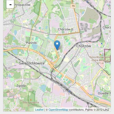
-
Leaflet
| ©
OpenStreetMap
contributors, Points © 2012 LINZ