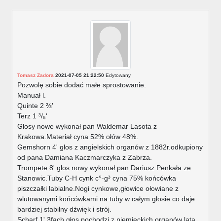
Tomasz Zadora
2021-07-05 21:22:50
Edytowany
Pozwolę sobie dodać małe sprostowanie.
Manuał l.
Quinte 2 ⅔'
Terz 1 ³/₅'
Glosy nowe wykonał pan Waldemar Lasota z
Krakowa.Materiał cyna 52% ołów 48%.
Gemshorn 4' głos z angielskich organów z 1882r.odkupiony
od pana Damiana Kaczmarczyka z Zabrza.
Trompete 8' glos nowy wykonał pan Dariusz Penkała ze
Stanowic.Tuby C-H cynk c°-g³ cyna 75% końcówka
piszczałki labialne.Nogi cynkowe,głowice ołowiane z
wlutowanymi końcówkami na tuby w całym głosie co daje
bardziej stabilny dźwięk i strój.
Scharf 1' 3fach głos pochodzi z niemieckich organów lata