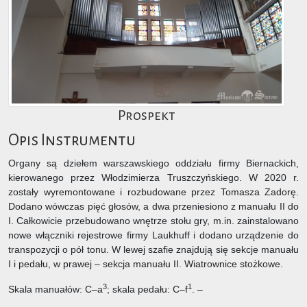
Prospekt
Opis Instrumentu
Organy są dziełem warszawskiego oddziału firmy Biernackich,
kierowanego przez Włodzimierza Truszczyńskiego. W 2020 r.
zostały wyremontowane i rozbudowane przez Tomasza Zadorę.
Dodano wówczas pięć głosów, a dwa przeniesiono z manuału II do
I. Całkowicie przebudowano wnętrze stołu gry, m.in. zainstalowano
nowe włączniki rejestrowe firmy Laukhuff i dodano urządzenie do
transpozycji o pół tonu. W lewej szafie znajdują się sekcje manuału
I i pedału, w prawej – sekcja manuału II. Wiatrownice stożkowe.
3
1
Skala manuałów: C–a
; skala pedału: C–f
. –