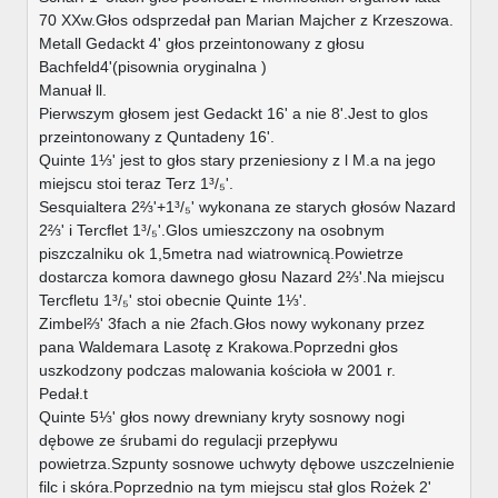
70 XXw.Głos odsprzedał pan Marian Majcher z Krzeszowa.
Metall Gedackt 4' głos przeintonowany z głosu
Bachfeld4'(pisownia oryginalna )
Manuał ll.
Pierwszym głosem jest Gedackt 16' a nie 8'.Jest to glos
przeintonowany z Quntadeny 16'.
Quinte 1⅓' jest to głos stary przeniesiony z l M.a na jego
miejscu stoi teraz Terz 1³/₅'.
Sesquialtera 2⅔'+1³/₅' wykonana ze starych głosów Nazard
2⅔' i Tercflet 1³/₅'.Glos umieszczony na osobnym
piszczalniku ok 1,5metra nad wiatrownicą.Powietrze
dostarcza komora dawnego głosu Nazard 2⅔'.Na miejscu
Tercfletu 1³/₅' stoi obecnie Quinte 1⅓'.
Zimbel⅔' 3fach a nie 2fach.Głos nowy wykonany przez
pana Waldemara Lasotę z Krakowa.Poprzedni głos
uszkodzony podczas malowania kościoła w 2001 r.
Pedał.t
Quinte 5⅓' głos nowy drewniany kryty sosnowy nogi
dębowe ze śrubami do regulacji przepływu
powietrza.Szpunty sosnowe uchwyty dębowe uszczelnienie
filc i skóra.Poprzednio na tym miejscu stał glos Rożek 2'