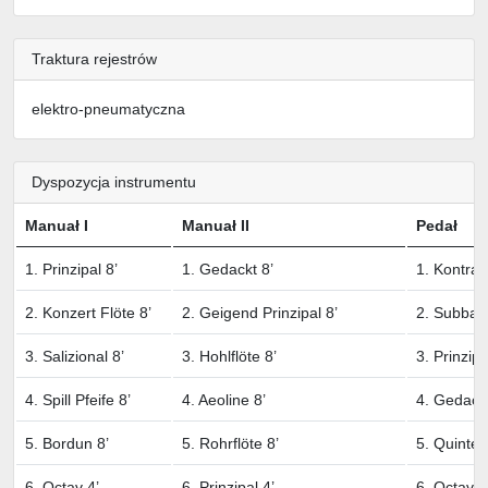
Traktura rejestrów
elektro-pneumatyczna
Dyspozycja instrumentu
Manuał I
Manuał II
Pedał
1. Prinzipal 8’
1. Gedackt 8’
1. Kontrab
2. Konzert Flöte 8’
2. Geigend Prinzipal 8’
2. Subbas
3. Salizional 8’
3. Hohlflöte 8’
3. Prinzipa
4. Spill Pfeife 8’
4. Aeoline 8’
4. Gedackt
5. Bordun 8’
5. Rohrflöte 8’
5. Quinte 5
6. Octav 4’
6. Prinzipal 4’
6. Octav 4