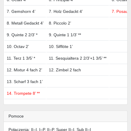
7. Gemshorn 4’
7. Holz Gedackt 4’
7. Posaune
8. Metall Gedackt 4’
8. Piccolo 2’
9. Quinte 2 2/3’ *
9. Quinte 1 1/3’ **
10. Octav 2’
10. Sifflöte 1’
11. Terz 1 3/5’ *
11. Sesquialtera 2 2/3’+1 3/5’ **
12. Mixtur 4 fach 2’
12. Zimbel 2 fach
13. Scharf 3 fach 1’
14. Trompete 8’ **
Pomoce
Połączenia: II–I, I–P, II–P, Super II–I, Sub II–I