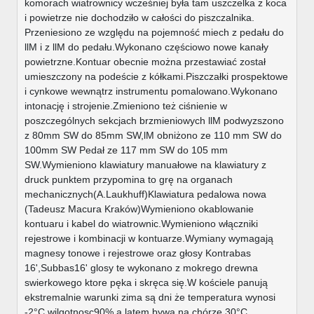
komorach wiatrownicy wcześniej była tam uszczelka z koca
i powietrze nie dochodziło w całości do piszczalnika.
Przeniesiono ze względu na pojemność miech z pedału do
llM i z llM do pedału.Wykonano częściowo nowe kanały
powietrzne.Kontuar obecnie można przestawiać został
umieszczony na podeście z kółkami.Piszczałki prospektowe
i cynkowe wewnątrz instrumentu pomalowano.Wykonano
intonację i strojenie.Zmieniono też ciśnienie w
poszczególnych sekcjach brzmieniowych llM podwyzszono
z 80mm SW do 85mm SW,lM obniżono ze 110 mm SW do
100mm SW Pedał ze 117 mm SW do 105 mm
SW.Wymieniono klawiatury manuałowe na klawiatury z
druck punktem przypomina to grę na organach
mechanicznych(A.Laukhuff)Klawiatura pedalowa nowa
(Tadeusz Macura Kraków)Wymieniono okablowanie
kontuaru i kabel do wiatrownic.Wymieniono włączniki
rejestrowe i kombinacji w kontuarze.Wymiany wymagają
magnesy tonowe i rejestrowe oraz głosy Kontrabas
16',Subbas16' glosy te wykonano z mokrego drewna
swierkowego ktore pęka i skręca się.W kościele panują
ekstremalnie warunki zima są dni że temperatura wynosi
-2°C wilgotnosc90% a latem bywa na chórze 30°C