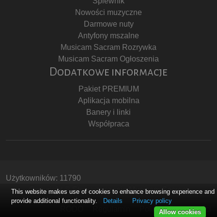
Śpiewnik
Nowości muzyczne
Darmowe nuty
Antyfony mszalne
Musicam Sacram Rozrywka
Musicam Sacram Ogłoszenia
Dodatkowe informacje
Pakiet PREMIUM
Aplikacja mobilna
Banery i linki
Współpraca
Użytkowników: 11790
Copyright © Stowarzyszenie Musicam Sacram
This website makes use of cookies to enhance browsing experience and
provide additional functionality.
Details
Privacy policy
RODO
Regulamin
Polityka Prywatności
Allow cookies