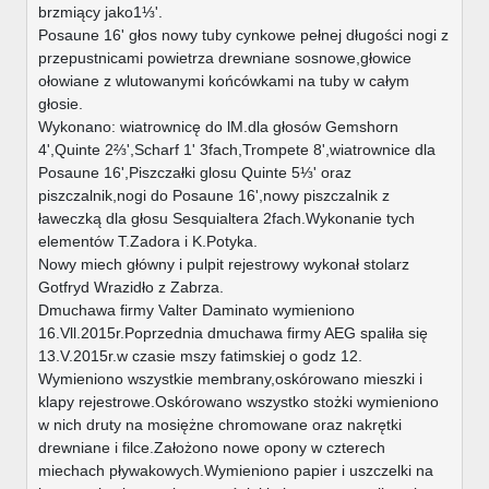
brzmiący jako1⅓'.
Posaune 16' głos nowy tuby cynkowe pełnej długości nogi z
przepustnicami powietrza drewniane sosnowe,głowice
ołowiane z wlutowanymi końcówkami na tuby w całym
głosie.
Wykonano: wiatrownicę do lM.dla głosów Gemshorn
4',Quinte 2⅔',Scharf 1' 3fach,Trompete 8',wiatrownice dla
Posaune 16',Piszczałki glosu Quinte 5⅓' oraz
piszczalnik,nogi do Posaune 16',nowy piszczalnik z
ławeczką dla głosu Sesquialtera 2fach.Wykonanie tych
elementów T.Zadora i K.Potyka.
Nowy miech główny i pulpit rejestrowy wykonał stolarz
Gotfryd Wrazidło z Zabrza.
Dmuchawa firmy Valter Daminato wymieniono
16.Vll.2015r.Poprzednia dmuchawa firmy AEG spaliła się
13.V.2015r.w czasie mszy fatimskiej o godz 12.
Wymieniono wszystkie membrany,oskórowano mieszki i
klapy rejestrowe.Oskórowano wszystko stożki wymieniono
w nich druty na mosiężne chromowane oraz nakrętki
drewniane i filce.Założono nowe opony w czterech
miechach pływakowych.Wymieniono papier i uszczelki na