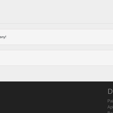
sny!
D
Pa
Ap