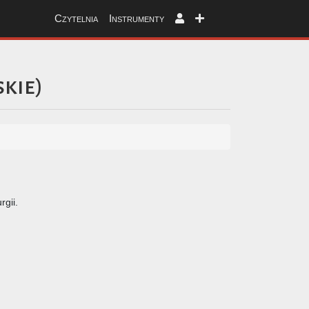
Czytelnia
Instrumenty
skie
)
gii.