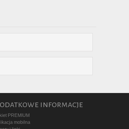
odatkowe informacje
kiet PREMIUM
likacja mobilna