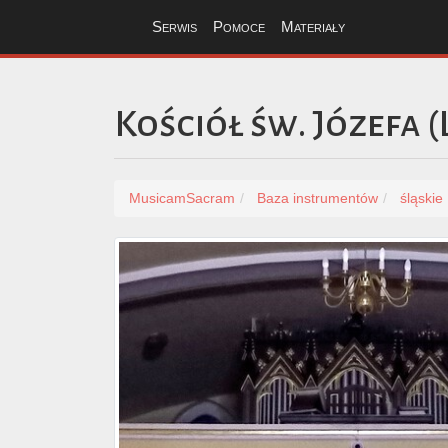
Serwis
Pomoce
Materiały
Kościół św. Józefa 
MusicamSacram
Baza instrumentów
śląskie