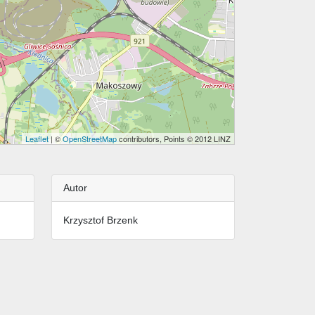
Leaflet
| ©
OpenStreetMap
contributors, Points © 2012 LINZ
Autor
Krzysztof Brzenk