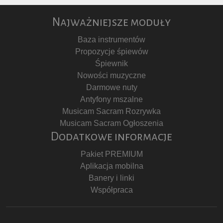
Najważniejsze moduły
Baza instrumentów
Propozycje śpiewów
Śpiewnik
Nowości muzyczne
Darmowe nuty
Antyfony mszalne
Musicam Sacram Rozrywka
Musicam Sacram Ogłoszenia
Dodatkowe informacje
Pakiet PREMIUM
Aplikacja mobilna
Banery i linki
Współpraca