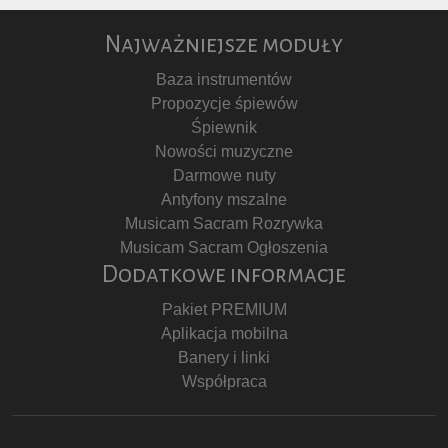
Najważniejsze moduły
Baza instrumentów
Propozycje śpiewów
Śpiewnik
Nowości muzyczne
Darmowe nuty
Antyfony mszalne
Musicam Sacram Rozrywka
Musicam Sacram Ogłoszenia
Dodatkowe informacje
Pakiet PREMIUM
Aplikacja mobilna
Banery i linki
Współpraca