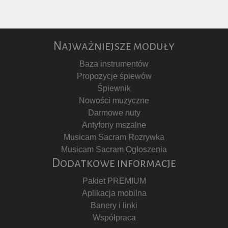
Najważniejsze moduły
Baza instrumentów
Propozycje śpiewów
Śpiewnik
Nowości muzyczne
Darmowe nuty
Antyfony mszalne
Musicam Sacram Rozrywka
Musicam Sacram Ogłoszenia
Dodatkowe informacje
Pakiet PREMIUM
Aplikacja mobilna
Banery i linki
Współpraca