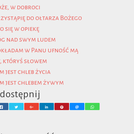
że, w dobroci
zystąpię do ołtarza Bożego
o się w opiekę
óg nad swym ludem
okładam w Panu ufność mą
, któryś słowem
m jest chleb życia
m jest chlebem żywym
dostępnij