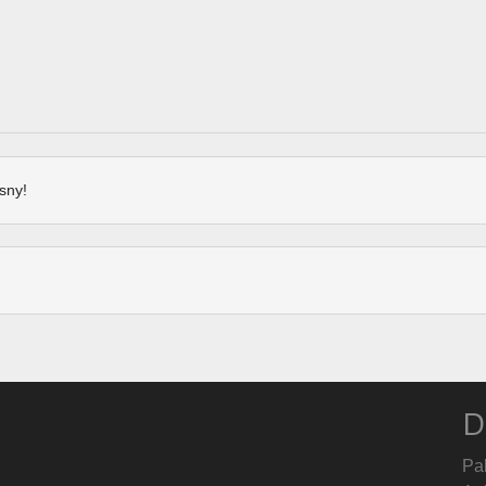
sny!
D
Pa