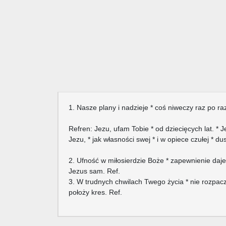
1. Nasze plany i nadzieje * coś niweczy raz po raz
Refren: Jezu, ufam Tobie * od dziecięcych lat. * J
Jezu, * jak własności swej * i w opiece czułej * d
2. Ufność w miłosierdzie Boże * zapewnienie daje
Jezus sam. Ref.
3. W trudnych chwilach Twego życia * nie rozpacz
położy kres. Ref.