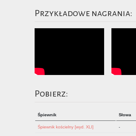
Przykładowe nagrania:
Pobierz:
Śpiewnik
Słowa
Śpiewnik kościelny [wyd. XLI]
-