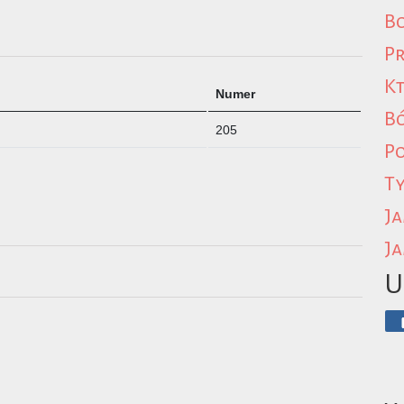
Bo
Pr
Kt
Numer
B
205
P
Ty
Ja
Ja
U