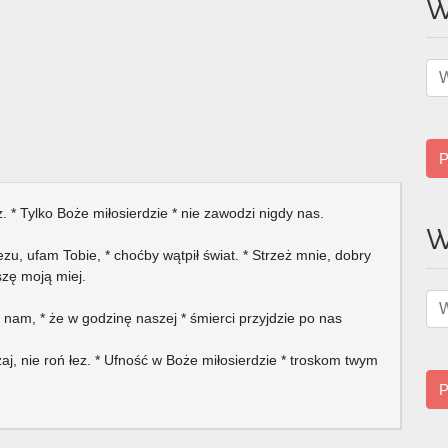
W
P
. * Tylko Boże miłosierdzie * nie zawodzi nigdy nas.
W
ezu, ufam Tobie, * choćby wątpił świat. * Strzeż mnie, dobry
uszę moją miej.
 nam, * że w godzinę naszej * śmierci przyjdzie po nas
aj, nie roń łez. * Ufność w Boże miłosierdzie * troskom twym
P