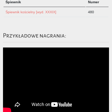
Śpiewnik
Numer
Śpiewnik kościelny [wyd. XXXIX]
480
Przykładowe nagrania: