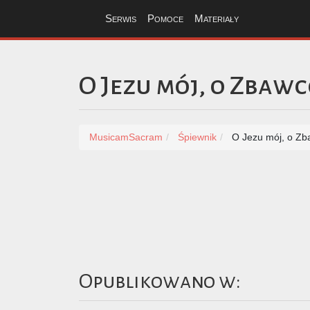
Serwis
Pomoce
Materiały
O Jezu mój, o Zbaw
MusicamSacram
Śpiewnik
O Jezu mój, o Zb
Opublikowano w: