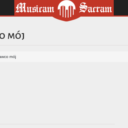
co mój
awco mój