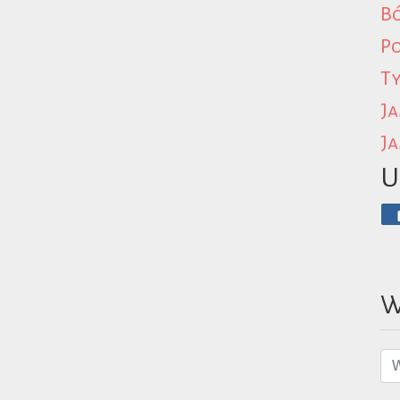
B
P
Ty
Ja
Ja
U
W