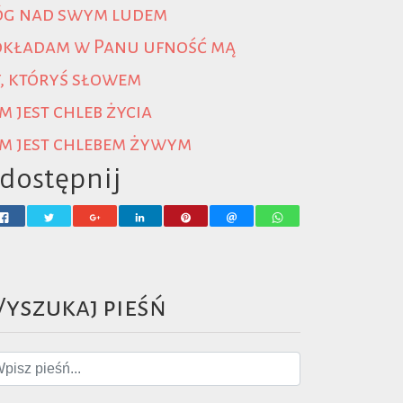
óg nad swym ludem
okładam w Panu ufność mą
, któryś słowem
m jest chleb życia
m jest chlebem żywym
dostępnij
yszukaj pieśń