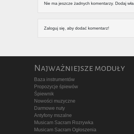
Nie ma jeszcze żadnych komentarzy. Dodaj wła
Zaloguj się, aby dodać komentarz!
Najważniejsze moduły
Baza instrumentów
Propozycje śpiewów
Śpiewnik
Nowości muzyczne
Darmowe nuty
Antyfony mszalne
Musicam Sacram Rozrywka
Musicam Sacram Ogłoszenia