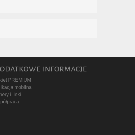
odatkowe informacje
kiet PREMIUM
likacja mobilna
ery i linki
półpraca