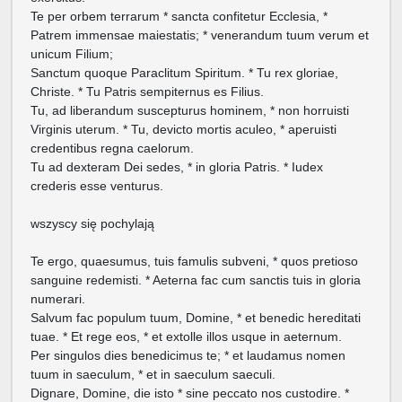
Te per orbem terrarum * sancta confitetur Ecclesia, *
Patrem immensae maiestatis; * venerandum tuum verum et
unicum Filium;
Sanctum quoque Paraclitum Spiritum. * Tu rex gloriae,
Christe. * Tu Patris sempiternus es Filius.
Tu, ad liberandum suscepturus hominem, * non horruisti
Virginis uterum. * Tu, devicto mortis aculeo, * aperuisti
credentibus regna caelorum.
Tu ad dexteram Dei sedes, * in gloria Patris. * Iudex
crederis esse venturus.
wszyscy się pochylają
Te ergo, quaesumus, tuis famulis subveni, * quos pretioso
sanguine redemisti. * Aeterna fac cum sanctis tuis in gloria
numerari.
Salvum fac populum tuum, Domine, * et benedic hereditati
tuae. * Et rege eos, * et extolle illos usque in aeternum.
Per singulos dies benedicimus te; * et laudamus nomen
tuum in saeculum, * et in saeculum saeculi.
Dignare, Domine, die isto * sine peccato nos custodire. *