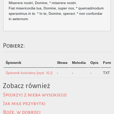
Miserere nostri, Domine, * miserere nostri.
Fiat misericordia tua, Domine, super nos, * quemadmodum
speravimus in te. * In te, Domine, speravi: * non confundar
in aeternum.
Pobierz:
Śpiewnik
Słowa
Melodia
Opis
Format
Śpiewnik kościelny [wyd. XLI]
-
-
-
TXT
Zobacz również
Spojrzyj z nieba wysokiego
Jak miłe przybytki
Boże, w dobroci