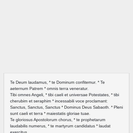
Te Deum laudamus, * te Dominum confitemur. * Te
aeternum Patrem * omnis terra veneratur.
Tibi omnes Angeli, * tibi caeli et universae Potestates, * tibi
cherubim et seraphim * incessabili voce proclamant:
Sanctus, Sanctus, Sanctus * Dominus Deus Sabaoth. * Pleni
sunt caeli et terra * maiestatis gloriae tuae.
Te gloriosus Apostolorum chorus, * te prophetarum
laudabilis numerus, * te martyrum candidatus * laudat
exercitus.