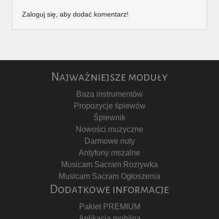
Zaloguj się, aby dodać komentarz!
Najważniejsze moduły
Baza instrumentów
Propozycje śpiewów
Śpiewnik
Nowości muzyczne
Darmowe nuty
Antyfony mszalne
Musicam Sacram Rozrywka
Musicam Sacram Ogłoszenia
Dodatkowe informacje
Pakiet PREMIUM
Aplikacja mobilna