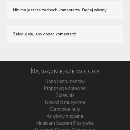
Nie ma jeszcze żadnych komentarzy. Dodaj własny!
Zaloguj się, aby dodać komentarz!
Najważniejsze moduły
Baza instrumentów
Propozycje śpiewów
Śpiewnik
Nowości muzyczne
Darmowe nuty
Antyfony mszalne
Musicam Sacram Rozrywka