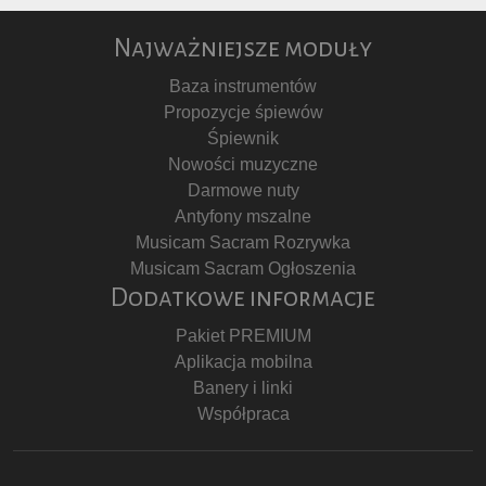
Najważniejsze moduły
Baza instrumentów
Propozycje śpiewów
Śpiewnik
Nowości muzyczne
Darmowe nuty
Antyfony mszalne
Musicam Sacram Rozrywka
Musicam Sacram Ogłoszenia
Dodatkowe informacje
Pakiet PREMIUM
Aplikacja mobilna
Banery i linki
Współpraca