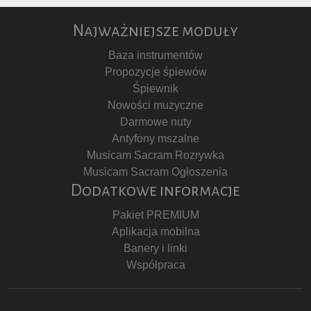
Najważniejsze moduły
Baza instrumentów
Propozycje śpiewów
Śpiewnik
Nowości muzyczne
Darmowe nuty
Antyfony mszalne
Musicam Sacram Rozrywka
Musicam Sacram Ogłoszenia
Dodatkowe informacje
Pakiet PREMIUM
Aplikacja mobilna
Banery i linki
Współpraca