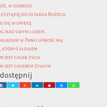
że, w dobroci
zystąpię do ołtarza Bożego
o się w opiekę
óg nad swym ludem
okładam w Panu ufność mą
, któryś słowem
m jest chleb życia
m jest chlebem żywym
dostępnij