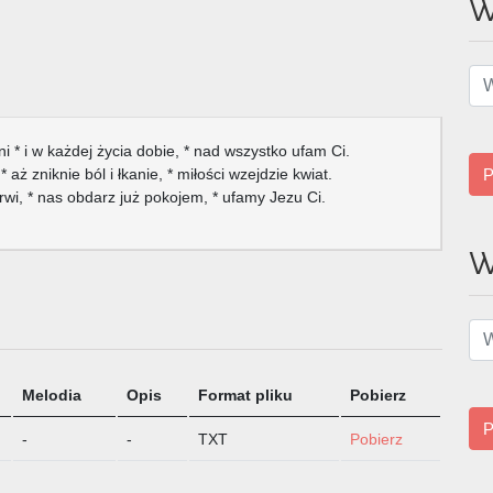
W
i * i w każdej życia dobie, * nad wszystko ufam Ci.
 aż zniknie ból i łkanie, * miłości wzejdzie kwiat.
P
krwi, * nas obdarz już pokojem, * ufamy Jezu Ci.
W
Melodia
Opis
Format pliku
Pobierz
P
-
-
TXT
Pobierz