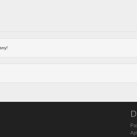
sny!
D
Pa
Ap