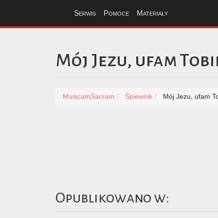
Serwis
Pomoce
Materiały
Mój Jezu, ufam Tobi
MusicamSacram
Śpiewnik
Mój Jezu, ufam T
Opublikowano w: