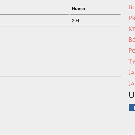
Bo
Numer
Pr
204
Kt
B
P
Ty
Ja
Ja
U