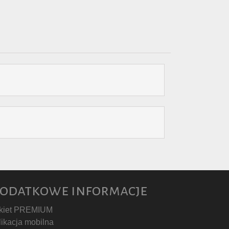
odatkowe informacje
kiet PREMIUM
likacja mobilna