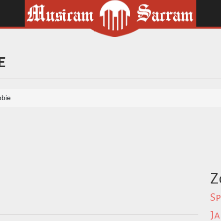
e
obie
Z
Sp
Ja