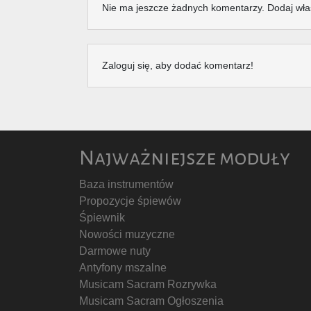
Nie ma jeszcze żadnych komentarzy. Dodaj wła
Zaloguj się, aby dodać komentarz!
Najważniejsze moduły
Baza instrumentów
Propozycje śpiewów
Śpiewnik
Nowości muzyczne
Darmowe nuty
Antyfony mszalne
Musicam Sacram Rozrywka
Musicam Sacram Ogłoszenia