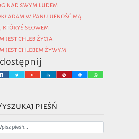
óg nad swym ludem
okładam w Panu ufność mą
, któryś słowem
m jest chleb życia
m jest chlebem żywym
dostępnij
yszukaj pieśń