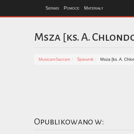
Serwis
Pomoce
Materiały
Msza [ks. A. Chlond
MusicamSacram
Śpiewnik
Msza [ks. A. Chl
Opublikowano w: