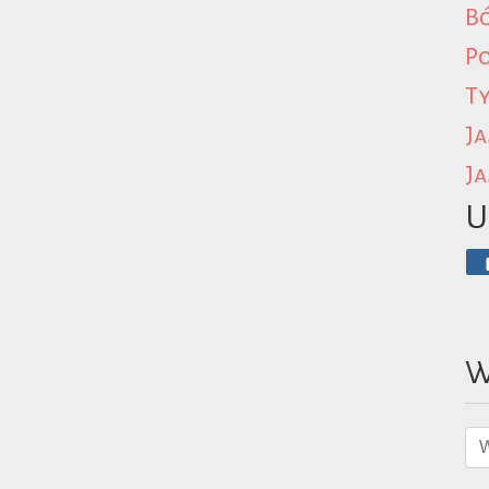
B
P
Ty
Ja
Ja
U
W