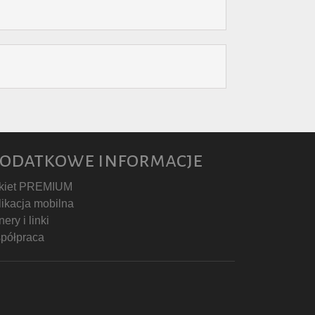
odatkowe informacje
kiet PREMIUM
likacja mobilna
ery i linki
półpraca