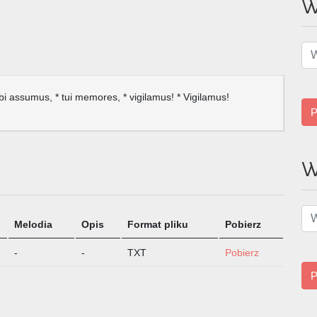
W
bi assumus, * tui memores, * vigilamus! * Vigilamus!
P
W
Melodia
Opis
Format pliku
Pobierz
-
-
TXT
Pobierz
P