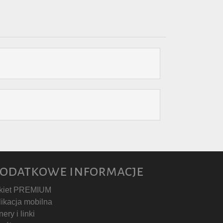
odatkowe informacje
kiet PREMIUM
likacja mobilna
ery i linki