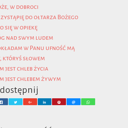
że, w dobroci
zystąpię do ołtarza Bożego
o się w opiekę
óg nad swym ludem
okładam w Panu ufność mą
, któryś słowem
m jest chleb życia
m jest chlebem żywym
dostępnij