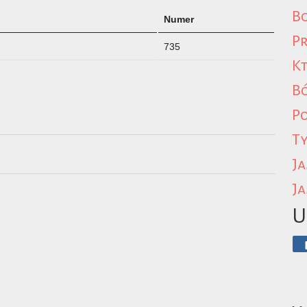
Bo
Numer
Pr
735
Kt
B
P
Ty
Ja
Ja
U