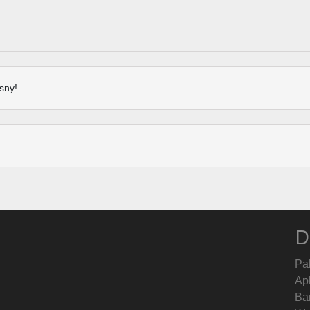
sny!
D
Pa
Ap
Ban