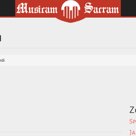
i
ndi
Z
Sp
Ja