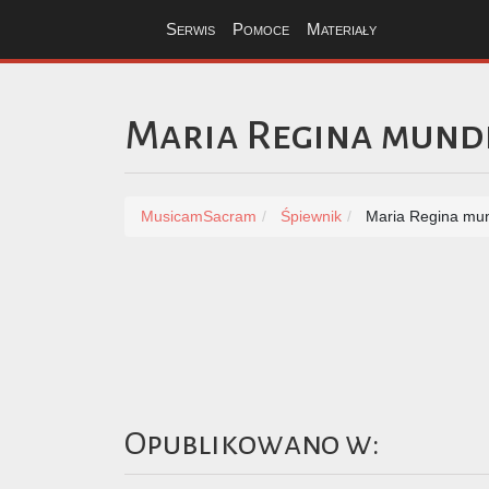
Serwis
Pomoce
Materiały
Maria Regina mund
MusicamSacram
Śpiewnik
Maria Regina mu
Opublikowano w: