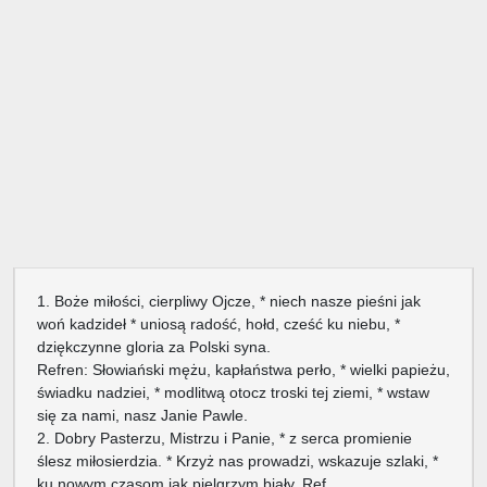
1. Boże miłości, cierpliwy Ojcze, * niech nasze pieśni jak
woń kadzideł * uniosą radość, hołd, cześć ku niebu, *
dziękczynne gloria za Polski syna.
Refren: Słowiański mężu, kapłaństwa perło, * wielki papieżu,
świadku nadziei, * modlitwą otocz troski tej ziemi, * wstaw
się za nami, nasz Janie Pawle.
2. Dobry Pasterzu, Mistrzu i Panie, * z serca promienie
ślesz miłosierdzia. * Krzyż nas prowadzi, wskazuje szlaki, *
ku nowym czasom jak pielgrzym biały. Ref.