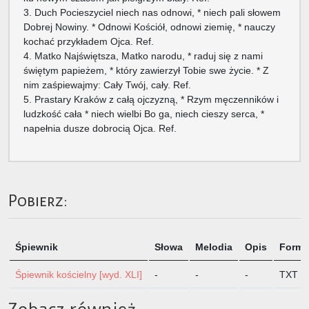
3. Duch Pocieszyciel niech nas odnowi, * niech pali słowem
Dobrej Nowiny. * Odnowi Kościół, odnowi ziemię, * nauczy
kochać przykładem Ojca. Ref.
4. Matko Najświętsza, Matko narodu, * raduj się z nami
świętym papieżem, * który zawierzył Tobie swe życie. * Z
nim zaśpiewajmy: Cały Twój, cały. Ref.
5. Prastary Kraków z całą ojczyzną, * Rzym męczenników i
ludzkość cała * niech wielbi Bo ga, niech cieszy serca, *
napełnia dusze dobrocią Ojca. Ref.
Pobierz:
Śpiewnik
Słowa
Melodia
Opis
Format
Śpiewnik kościelny [wyd. XLI]
-
-
-
TXT