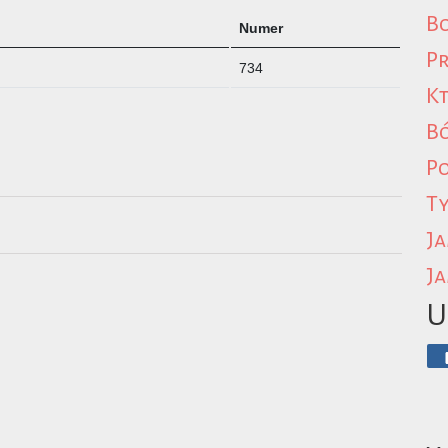
Bo
Numer
Pr
734
Kt
B
P
Ty
Ja
Ja
U