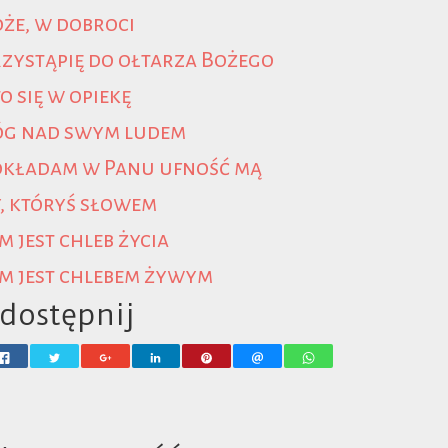
że, w dobroci
zystąpię do ołtarza Bożego
o się w opiekę
óg nad swym ludem
okładam w Panu ufność mą
, któryś słowem
m jest chleb życia
m jest chlebem żywym
dostępnij