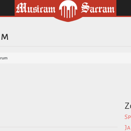
um
orum
Z
Sp
Ja