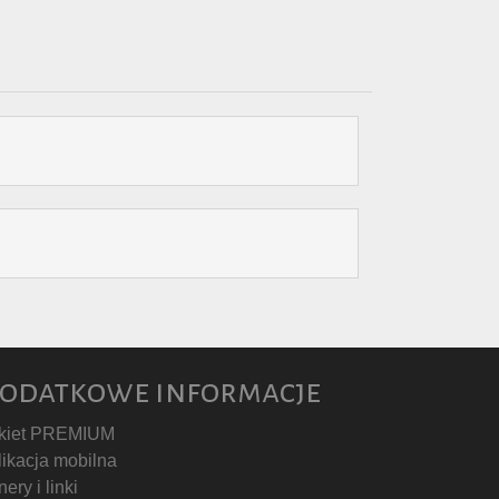
odatkowe informacje
kiet PREMIUM
likacja mobilna
ery i linki