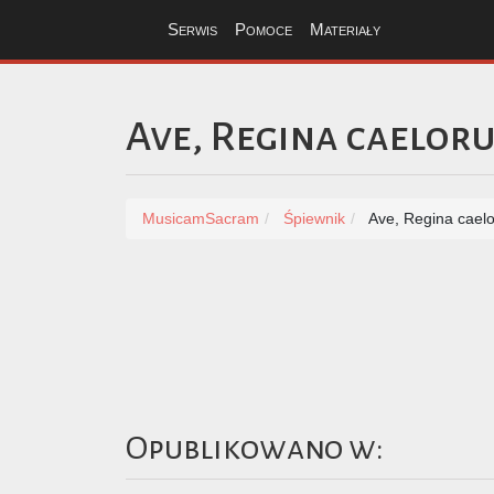
Serwis
Pomoce
Materiały
Ave, Regina caelor
MusicamSacram
Śpiewnik
Ave, Regina cael
Opublikowano w: