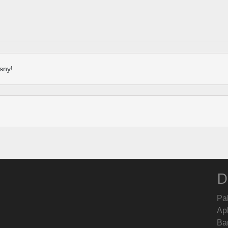
sny!
D
Pa
Ap
Ban