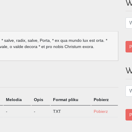
W
salve, radix, salve, Porta, * ex qua mundo lux est orta. *
vale, o valde decora * et pro nobis Christum exora.
P
W
Melodia
Opis
Format pliku
Pobierz
-
-
TXT
Pobierz
P