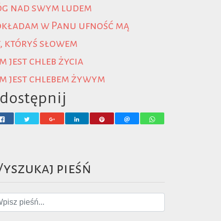
óg nad swym ludem
okładam w Panu ufność mą
, któryś słowem
m jest chleb życia
m jest chlebem żywym
dostępnij
yszukaj pieśń