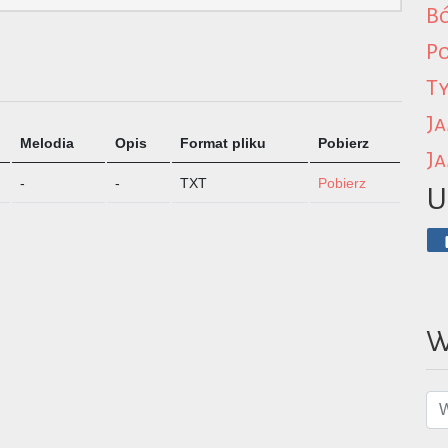
B
P
Ty
Ja
Melodia
Opis
Format pliku
Pobierz
Ja
-
-
TXT
Pobierz
U
W