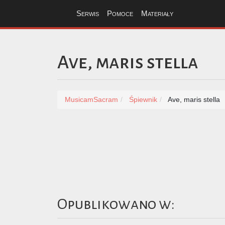
Serwis
Pomoce
Materiały
Ave, maris stella
MusicamSacram
Śpiewnik
Ave, maris stella
Opublikowano w: