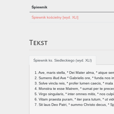
Śpiewnik
Śpiewnik kościelny [wyd. XLI]
Tekst
Śpiewnik ks. Siedleckiego (wyd. XLI)
1. Ave, maris stella, * Dei Mater alma, * atque semp
2. Sumens illud Ave * Gabrielis ore, * funda nos
3. Solve vincla reis, * profer lumen caecis, * mal
4. Monstra te esse Matrem, * sumat per te preces, 
5. Virgo singularis, * inter omnes mitis, * nos culpi
6. Vitam praesta puram, * iter para tutum, * ut v
7. Sit laus Deo Patri, * summo Christo decus, * S