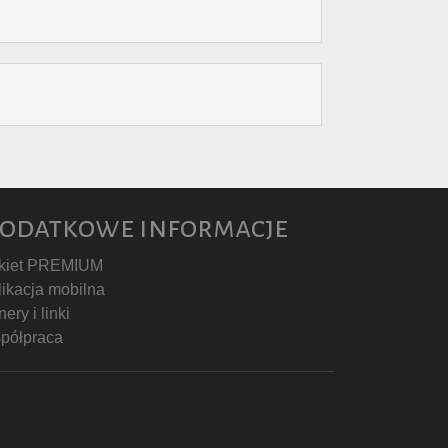
odatkowe informacje
kiet PREMIUM
likacja mobilna
ery i linki
półpraca