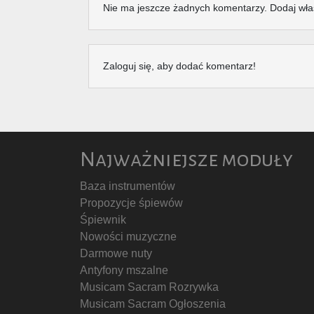
Nie ma jeszcze żadnych komentarzy. Dodaj wła
Zaloguj się, aby dodać komentarz!
Najważniejsze moduły
Baza instrumentów
Propozycje śpiewów
Śpiewnik
Nowości muzyczne
Darmowe nuty
Antyfony mszalne
Musicam Sacram Rozrywka
Musicam Sacram Ogłoszenia