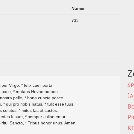
Numer
733
Z
Sp
er Virgo, * felix caeli porta.
 in pace, * mutans Hevae nomen.
Ja
a nostra pelle, * bona cuncta posce.
* qui pro nobis natus, * tulit esse tuus.
Bo
s solutos, * mites fac et castos.
Pr
identes Iesum, * semper collaetemur.
piritui Sancto, * Tribus honor unus. Amen.
Kt