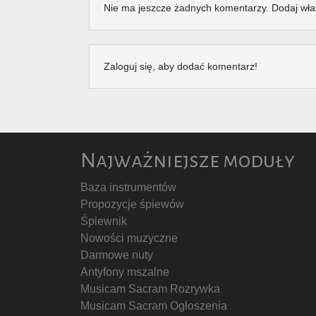
Nie ma jeszcze żadnych komentarzy. Dodaj wła
Zaloguj się, aby dodać komentarz!
Najważniejsze moduły
Baza instrumentów
Propozycje śpiewów
Śpiewnik
Nowości muzyczne
Darmowe nuty
Antyfony mszalne
Musicam Sacram Rozrywka
Musicam Sacram Ogłoszenia