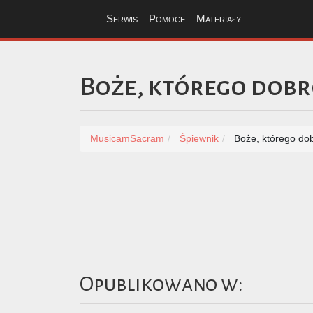
Serwis
Pomoce
Materiały
Boże, którego dob
MusicamSacram
Śpiewnik
Boże, którego do
Opublikowano w: