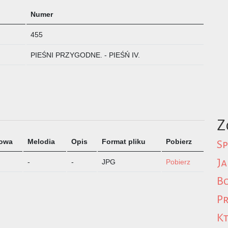
Numer
455
PIEŚNI PRZYGODNE. - PIEŚŃ IV.
Z
łowa
Melodia
Opis
Format pliku
Pobierz
Sp
Ja
-
-
JPG
Pobierz
Bo
Pr
Kt