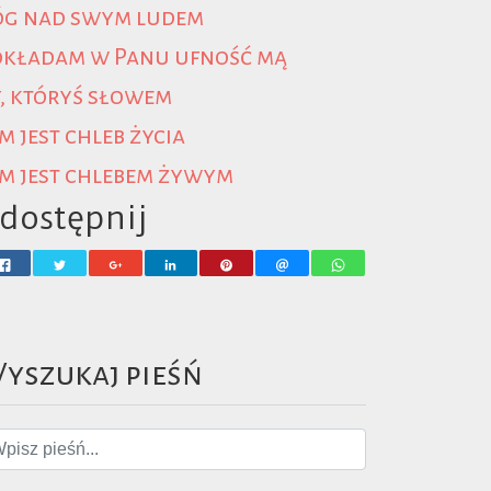
óg nad swym ludem
okładam w Panu ufność mą
, któryś słowem
m jest chleb życia
m jest chlebem żywym
dostępnij
yszukaj pieśń