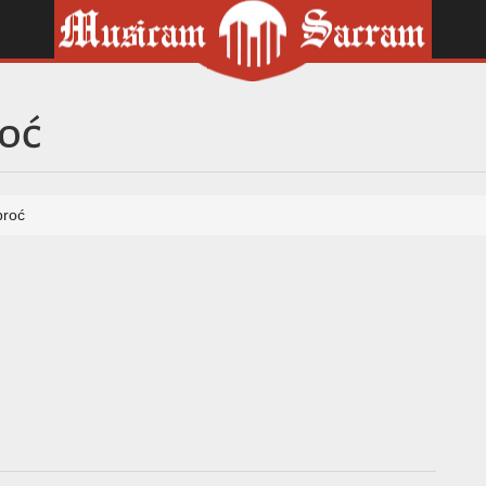
roć
broć