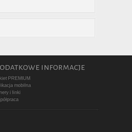
odatkowe informacje
kiet PREMIUM
likacja mobilna
ery i linki
półpraca