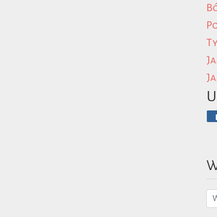
B
P
Ty
Ja
Ja
U
W