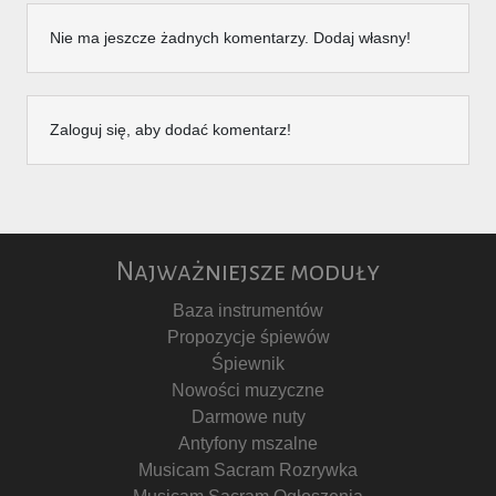
Nie ma jeszcze żadnych komentarzy. Dodaj własny!
Zaloguj się, aby dodać komentarz!
Najważniejsze moduły
Baza instrumentów
Propozycje śpiewów
Śpiewnik
Nowości muzyczne
Darmowe nuty
Antyfony mszalne
Musicam Sacram Rozrywka