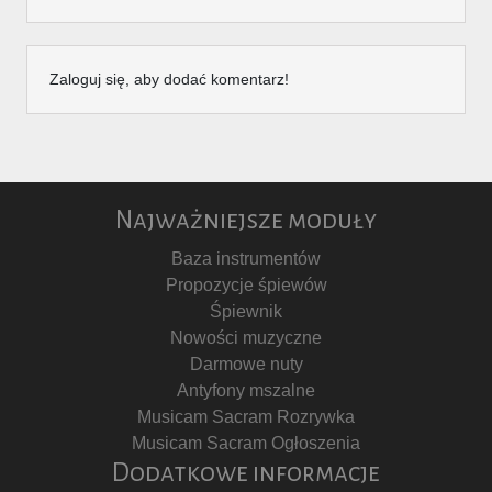
Zaloguj się, aby dodać komentarz!
Najważniejsze moduły
Baza instrumentów
Propozycje śpiewów
Śpiewnik
Nowości muzyczne
Darmowe nuty
Antyfony mszalne
Musicam Sacram Rozrywka
Musicam Sacram Ogłoszenia
Dodatkowe informacje