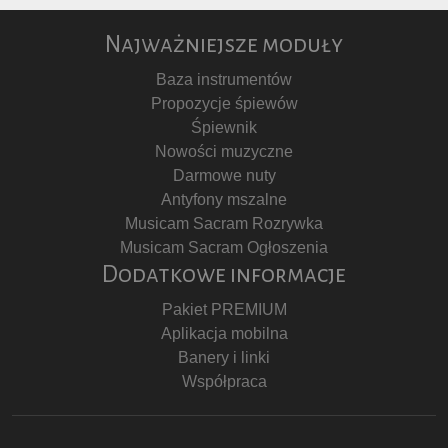
Najważniejsze moduły
Baza instrumentów
Propozycje śpiewów
Śpiewnik
Nowości muzyczne
Darmowe nuty
Antyfony mszalne
Musicam Sacram Rozrywka
Musicam Sacram Ogłoszenia
Dodatkowe informacje
Pakiet PREMIUM
Aplikacja mobilna
Banery i linki
Współpraca