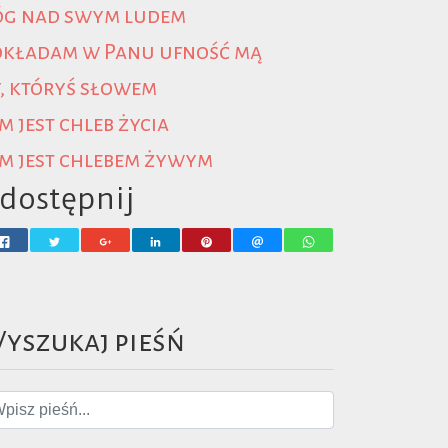
óg nad swym ludem
okładam w Panu ufność mą
, któryś słowem
m jest chleb życia
m jest chlebem żywym
dostępnij
yszukaj pieśń