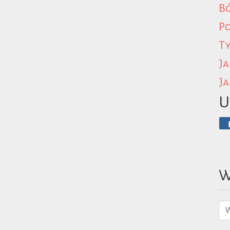
B
P
Ty
Ja
Ja
U
W