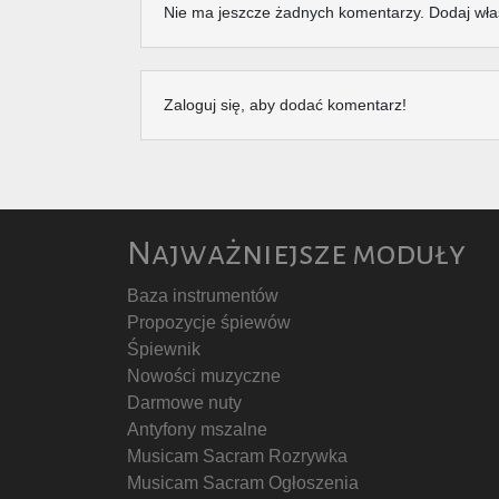
Nie ma jeszcze żadnych komentarzy. Dodaj wła
Zaloguj się, aby dodać komentarz!
Najważniejsze moduły
Baza instrumentów
Propozycje śpiewów
Śpiewnik
Nowości muzyczne
Darmowe nuty
Antyfony mszalne
Musicam Sacram Rozrywka
Musicam Sacram Ogłoszenia