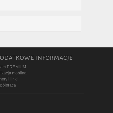
odatkowe informacje
kiet PREMIUM
likacja mobilna
ery i linki
półpraca