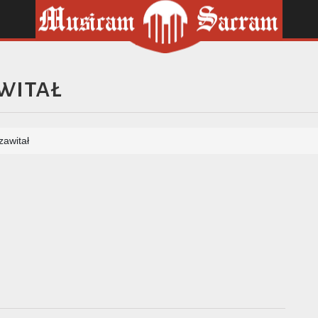
witał
awitał