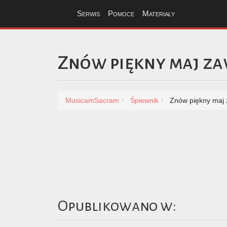
Serwis
Pomoce
Materiały
Znów piękny maj za
MusicamSacram
Śpiewnik
Znów piękny maj z
Opublikowano w: