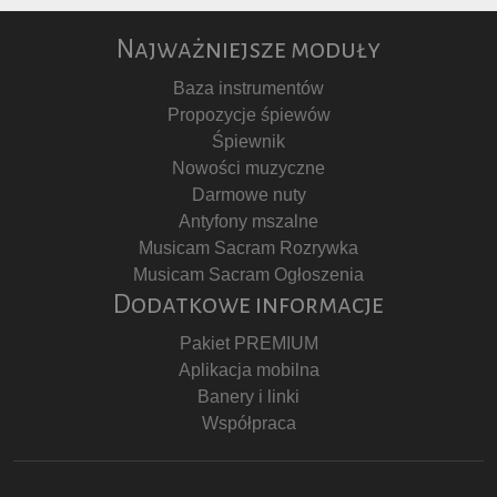
Najważniejsze moduły
Baza instrumentów
Propozycje śpiewów
Śpiewnik
Nowości muzyczne
Darmowe nuty
Antyfony mszalne
Musicam Sacram Rozrywka
Musicam Sacram Ogłoszenia
Dodatkowe informacje
Pakiet PREMIUM
Aplikacja mobilna
Banery i linki
Współpraca