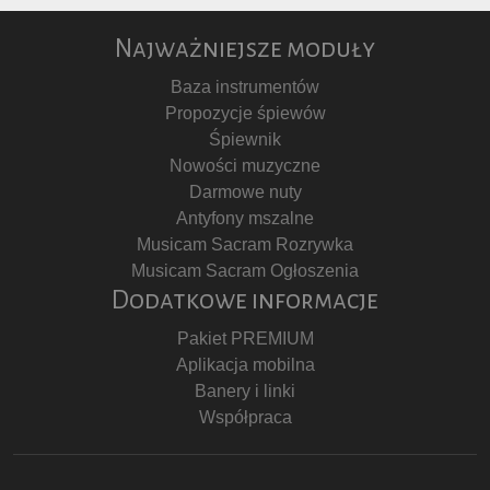
Najważniejsze moduły
Baza instrumentów
Propozycje śpiewów
Śpiewnik
Nowości muzyczne
Darmowe nuty
Antyfony mszalne
Musicam Sacram Rozrywka
Musicam Sacram Ogłoszenia
Dodatkowe informacje
Pakiet PREMIUM
Aplikacja mobilna
Banery i linki
Współpraca