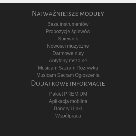
Najważniejsze moduły
Baza instrumentów
Propozycje śpiewów
Śpiewnik
Nowości muzyczne
Darmowe nuty
Antyfony mszalne
Musicam Sacram Rozrywka
Musicam Sacram Ogłoszenia
Dodatkowe informacje
Pakiet PREMIUM
Aplikacja mobilna
Banery i linki
Współpraca