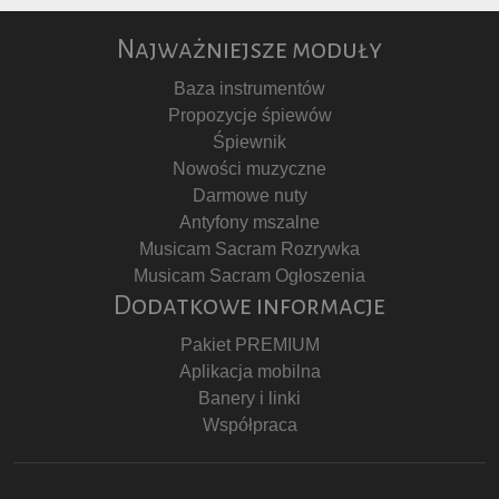
Najważniejsze moduły
Baza instrumentów
Propozycje śpiewów
Śpiewnik
Nowości muzyczne
Darmowe nuty
Antyfony mszalne
Musicam Sacram Rozrywka
Musicam Sacram Ogłoszenia
Dodatkowe informacje
Pakiet PREMIUM
Aplikacja mobilna
Banery i linki
Współpraca