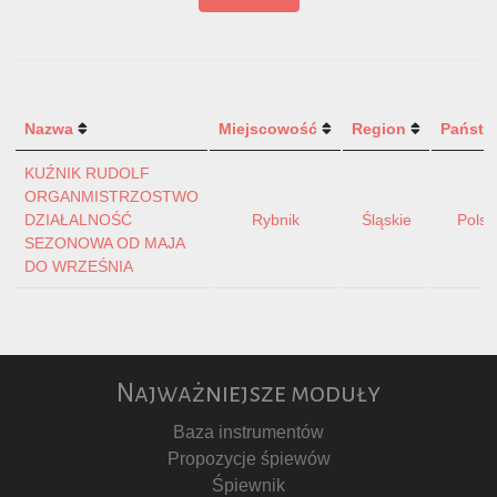
Nazwa
Miejscowość
Region
Państw
KUŹNIK RUDOLF
ORGANMISTRZOSTWO
DZIAŁALNOŚĆ
Rybnik
Śląskie
Polsk
SEZONOWA OD MAJA
DO WRZEŚNIA
Najważniejsze moduły
Baza instrumentów
Propozycje śpiewów
Śpiewnik