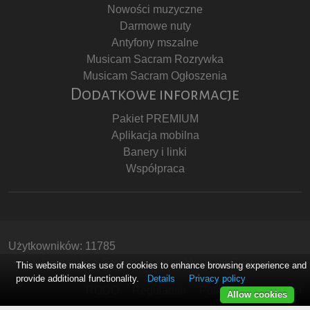
Nowości muzyczne
Darmowe nuty
Antyfony mszalne
Musicam Sacram Rozrywka
Musicam Sacram Ogłoszenia
Dodatkowe informacje
Pakiet PREMIUM
Aplikacja mobilna
Banery i linki
Współpraca
Użytkowników: 11785
Copyright © Stowarzyszenie Musicam Sacram
This website makes use of cookies to enhance browsing experience and
provide additional functionality.
Details
Privacy policy
RODO
Regulamin
Polityka Prywatności
Allow cookies