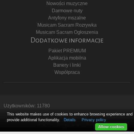
Nowości muzyczne
Darmowe nuty
Antyfony mszalne
Musicam Sacram Rozrywka
Musicam Sacram Ogłoszenia
Dodatkowe informacje
Pakiet PREMIUM
Aplikacja mobilna
Banery i linki
Współpraca
Użytkowników: 11780
Copyright © Stowarzyszenie Musicam Sacram
This website makes use of cookies to enhance browsing experience and
provide additional functionality.
Details
Privacy policy
RODO
Regulamin
Polityka Prywatności
Allow cookies