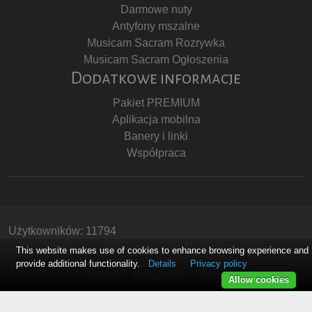
Darmowe nuty
Antyfony mszalne
Musicam Sacram Rozrywka
Musicam Sacram Ogłoszenia
Dodatkowe informacje
Pakiet PREMIUM
Aplikacja mobilna
Banery i linki
Współpraca
Użytkowników: 11794
Copyright © Stowarzyszenie Musicam Sacram
This website makes use of cookies to enhance browsing experience and
provide additional functionality.
Details
Privacy policy
RODO
Regulamin
Polityka Prywatności
Allow cookies