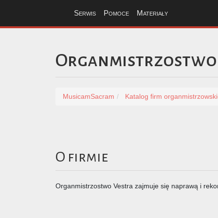
Serwis
Pomoce
Materiały
Organmistrzostwo
MusicamSacram
Katalog firm organmistrzowsk
O firmie
Organmistrzostwo Vestra zajmuje się naprawą i rek