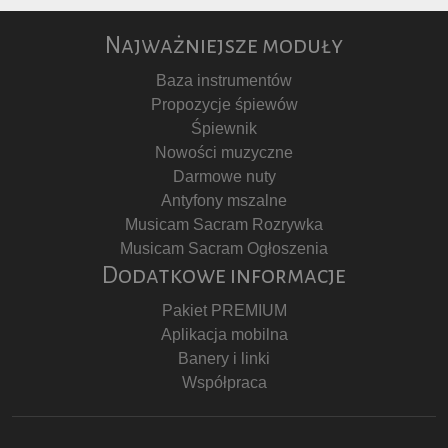
Najważniejsze moduły
Baza instrumentów
Propozycje śpiewów
Śpiewnik
Nowości muzyczne
Darmowe nuty
Antyfony mszalne
Musicam Sacram Rozrywka
Musicam Sacram Ogłoszenia
Dodatkowe informacje
Pakiet PREMIUM
Aplikacja mobilna
Banery i linki
Współpraca