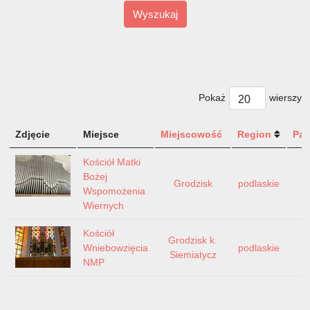
Wyszukaj
Pokaż
wierszy
Zdjęcie
Miejsce
Miejscowość
Region
Pa
Kościół Matki
Bożej
Grodzisk
podlaskie
P
Wspomożenia
Wiernych
Kościół
Grodzisk k.
Wniebowzięcia
podlaskie
P
Siemiatycz
NMP