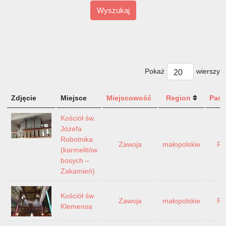
Wyszukaj
Pokaż
wierszy
Zdjęcie
Miejsce
Miejscowość
Region
Pań
Kościół św.
Józefa
Robotnika
Zawoja
małopolskie
Po
(karmelitów
bosych –
Zakamień)
Kościół św.
Zawoja
małopolskie
Po
Klemensa