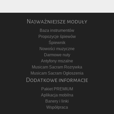
Najważniejsze moduły
Baza instrumentów
Propozycje śpiewów
Śpiewnik
Nowości muzyczne
Darmowe nuty
Antyfony mszalne
Musicam Sacram Rozrywka
Musicam Sacram Ogłoszenia
Dodatkowe informacje
Pakiet PREMIUM
Aplikacja mobilna
Banery i linki
Współpraca