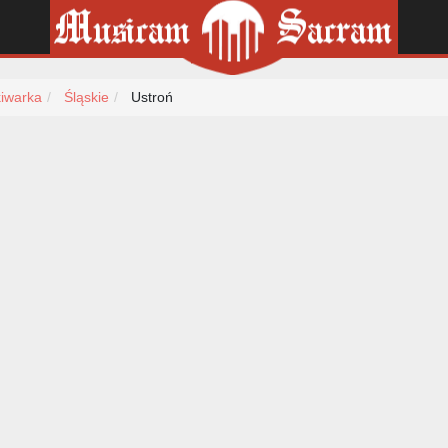
iwarka
Śląskie
Ustroń