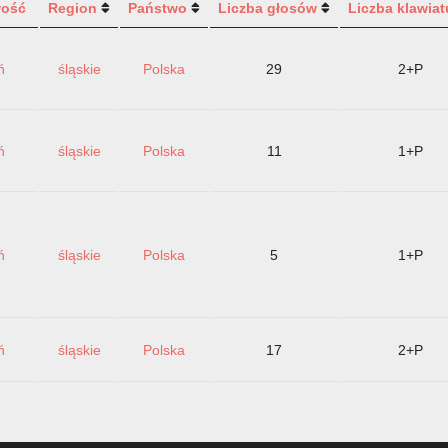
wość
Region
Państwo
Liczba głosów
Liczba klawiat
ń
śląskie
Polska
29
2+P
ń
śląskie
Polska
11
1+P
ń
śląskie
Polska
5
1+P
ń
śląskie
Polska
17
2+P