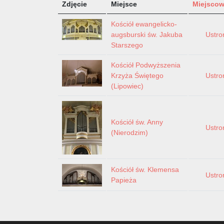
Zdjęcie
Miejsce
Miejsco
Kościół ewangelicko-
augsburski św. Jakuba
Ustro
Starszego
Kościół Podwyższenia
Krzyża Świętego
Ustro
(Lipowiec)
Kościół św. Anny
Ustro
(Nierodzim)
Kościół św. Klemensa
Ustro
Papieża