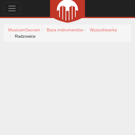
MusicamSacram
Baza instrumentów
Wyszukiwarka
Radzowice