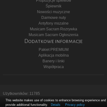
Propozycje śpiewów
Śpiewnik
Nowości muzyczne
Darmowe nuty
Antyfony mszalne
Musicam Sacram Rozrywka
Musicam Sacram Ogłoszenia
Dodatkowe informacje
Pakiet PREMIUM
Aplikacja mobilna
Banery i linki
Współpraca
Użytkowników: 11785
Copyright © Stowarzyszenie Musicam Sacram
This website makes use of cookies to enhance browsing experience and
provide additional functionality.
Details
Privacy policy