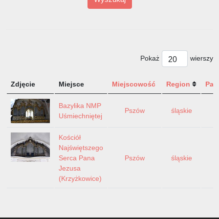
Pokaż
wierszy
Zdjęcie
Miejsce
Miejscowość
Region
Pań
Bazylika NMP
Pszów
śląskie
P
Uśmiechniętej
Kościół
Najświętszego
Serca Pana
Pszów
śląskie
P
Jezusa
(Krzyżkowice)